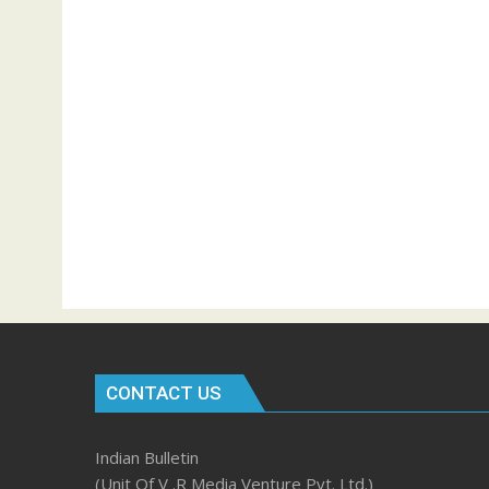
CONTACT US
Indian Bulletin
(Unit Of V .R Media Venture Pvt. Ltd.)