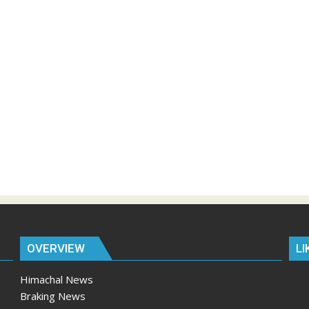
OVERVIEW
LI
Himachal News
Braking News