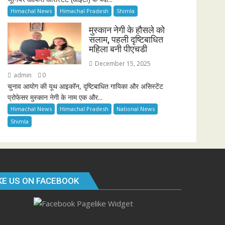
Himachal News
Himachal Pradesh
Shimla
मुस्कान नेगी के हौसले को
सलाम, पहली दृष्टिबाधित
महिला बनी पीएचडी
December 15, 2025
admin
0
चुनाव आयोग की यूथ आइकॉन, दृष्टिबाधित गायिका और असिस्टेंट
प्रोफेसर मुस्कान नेगी के नाम एक और...
Himachal News
Himachal Pradesh
National News
Shimla
KE US ON FACEBOOK