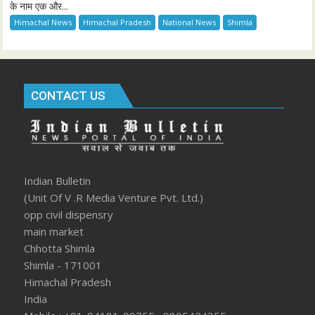
के नाम एक और...
Himachal News
Himachal Pradesh
National News
Shimla
CONTACT US
Indian Bulletin
(Unit Of V .R Media Venture Pvt. Ltd.)
opp civil dispensry
main market
Chhotta Shimla
Shimla - 171001
Himachal Pradesh
India