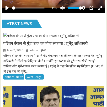
a
e
y
01:07
e
P
M
S
P
E
n
l
u
e
I
n
LATEST NEWS
a
t
t
P
t
y
e
t
e
i
r
n
f
पश्चिम बंगाल से गुंडा राज का होगा सफाया : शुभेंदु अधिकारी
g
u
May 7, 2026
admin
0
s
l
पश्चिम बंगाल के मध्यग्राम में अपने पीए चंद्रनाथ रथ की हत्या के बाद भाजपा नेता शुभेंदु
l
अधिकारी ने तीखी प्रतिक्रिया दी है। उन्होंने इस घटना को पूरी तरह सोची-समझी
साजिश और ‘प्री-प्लान्ड मर्डर’ बताया है। शुभेंदु ने कहा कि पुलिस महानिदेशक (DGP) ने
s
भी इस बात की पुष्टि...
c
National News
West Bengal
r
e
e
n