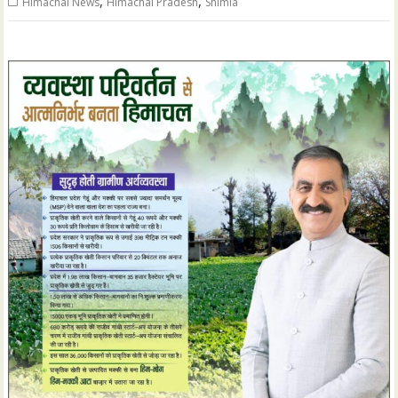
,
,
Himachal News
Himachal Pradesh
Shimla