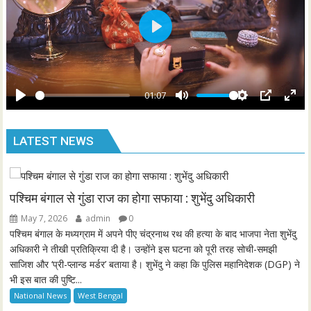
l
s
P
c
l
r
a
e
y
01:07
e
P
M
S
P
E
n
l
u
e
I
n
LATEST NEWS
a
t
t
P
t
y
e
t
e
i
r
n
f
पश्चिम बंगाल से गुंडा राज का होगा सफाया : शुभेंदु अधिकारी
g
u
May 7, 2026
admin
0
s
l
पश्चिम बंगाल के मध्यग्राम में अपने पीए चंद्रनाथ रथ की हत्या के बाद भाजपा नेता शुभेंदु
l
अधिकारी ने तीखी प्रतिक्रिया दी है। उन्होंने इस घटना को पूरी तरह सोची-समझी
साजिश और ‘प्री-प्लान्ड मर्डर’ बताया है। शुभेंदु ने कहा कि पुलिस महानिदेशक (DGP) ने
s
भी इस बात की पुष्टि...
c
National News
West Bengal
r