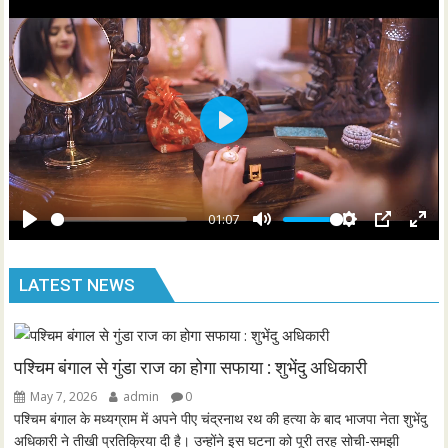
n
f
g
u
s
l
l
s
P
c
l
r
a
e
y
01:07
e
P
M
S
P
E
n
l
u
e
I
n
LATEST NEWS
a
t
t
P
t
y
e
t
e
i
r
n
f
पश्चिम बंगाल से गुंडा राज का होगा सफाया : शुभेंदु अधिकारी
g
u
May 7, 2026
admin
0
s
l
पश्चिम बंगाल के मध्यग्राम में अपने पीए चंद्रनाथ रथ की हत्या के बाद भाजपा नेता शुभेंदु
l
अधिकारी ने तीखी प्रतिक्रिया दी है। उन्होंने इस घटना को पूरी तरह सोची-समझी