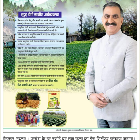
मैहतपुर (ऊना)। प्रदेश के हर रसोई घर तक ऊना का गैस सिलेंडर पहुंचाया जाएगा।