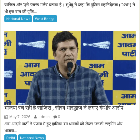
साजिश और ‘प्री-प्लान्ड मर्डर’ बताया है। शुभेंदु ने कहा कि पुलिस महानिदेशक (DGP) ने
s
भी इस बात की पुष्टि...
c
National News
West Bengal
r
e
e
n
भाजपा रच रही है साजिस , सौरव भारद्धाज ने लगाए गंम्भीर आरोप
May 7, 2026
admin
0
आम आदमी पार्टी ने पंजाब में हुए हालिया बम धमाकों को लेकर उनकी टाइमिंग और
भाजपा...
Delhi
National News