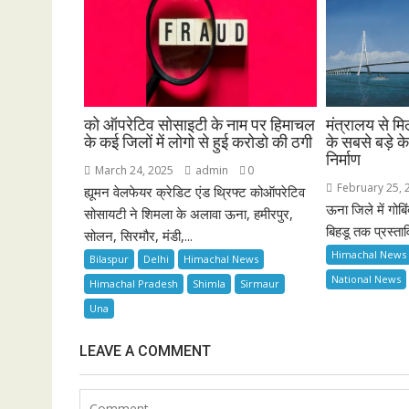
को ऑपरेटिव सोसाइटी के नाम पर हिमाचल
मंत्रालय से 
के कई जिलों में लोगो से हुई करोडो की ठगी
के सबसे बड़े क
निर्माण
March 24, 2025
admin
0
February 25, 
ह्यूमन वेलफेयर क्रेडिट एंड थ्रिफ्ट कोऑपरेटिव
ऊना जिले में गोब
सोसायटी ने शिमला के अलावा ऊना, हमीरपुर,
बिहडू तक प्रस्ताव
सोलन, सिरमौर, मंडी,...
Himachal News
Bilaspur
Delhi
Himachal News
National News
Himachal Pradesh
Shimla
Sirmaur
Una
LEAVE A COMMENT