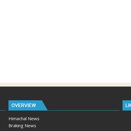
OVERVIEW
LI
Himachal News
Braking News