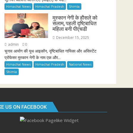
Himachal News
Himachal Pradesh
Shimla
मुस्कान नेगी के हौसले को
सलाम, पहली दृष्टिबाधित
महिला बनी पीएचडी
December 15, 2025
admin
0
चुनाव आयोग की यूथ आइकॉन, दृष्टिबाधित गायिका और असिस्टेंट
प्रोफेसर मुस्कान नेगी के नाम एक और...
Himachal News
Himachal Pradesh
National News
Shimla
KE US ON FACEBOOK