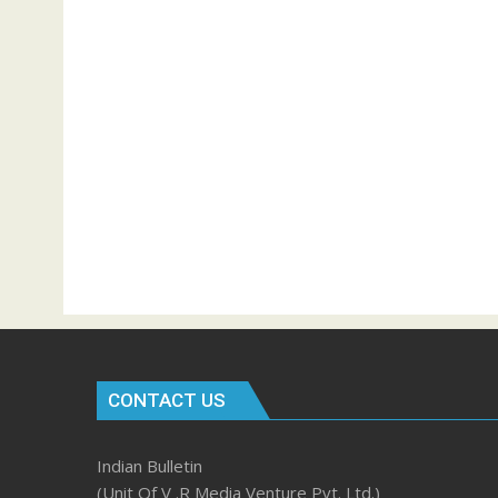
CONTACT US
Indian Bulletin
(Unit Of V .R Media Venture Pvt. Ltd.)