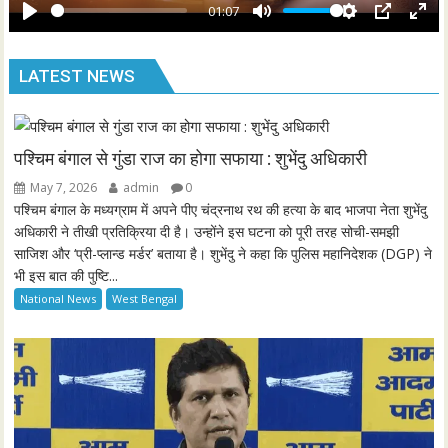
y
01:07
e
P
M
S
P
E
n
l
u
e
I
n
LATEST NEWS
a
t
t
P
t
y
e
t
e
i
r
n
f
पश्चिम बंगाल से गुंडा राज का होगा सफाया : शुभेंदु अधिकारी
g
u
May 7, 2026
admin
0
s
l
पश्चिम बंगाल के मध्यग्राम में अपने पीए चंद्रनाथ रथ की हत्या के बाद भाजपा नेता शुभेंदु
l
अधिकारी ने तीखी प्रतिक्रिया दी है। उन्होंने इस घटना को पूरी तरह सोची-समझी
साजिश और ‘प्री-प्लान्ड मर्डर’ बताया है। शुभेंदु ने कहा कि पुलिस महानिदेशक (DGP) ने
s
भी इस बात की पुष्टि...
c
National News
West Bengal
r
e
e
n