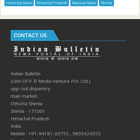
Himachal News
Himachal Pradesh
National News
Shimla
CONTACT US
Indian Bulletin
(Unit Of V .R Media Venture Pvt. Ltd.)
opp civil dispensry
main market
Chhotta Shimla
Shimla - 171001
Himachal Pradesh
India
Mobile : +91-94181-09755 , 9805424355