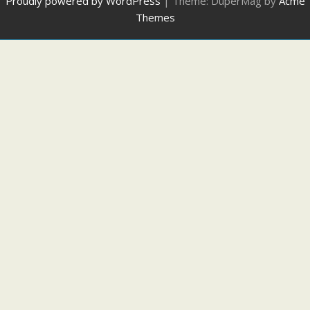
Proudly powered by WordPress
|
Theme: DuperMag by
Acme
Themes