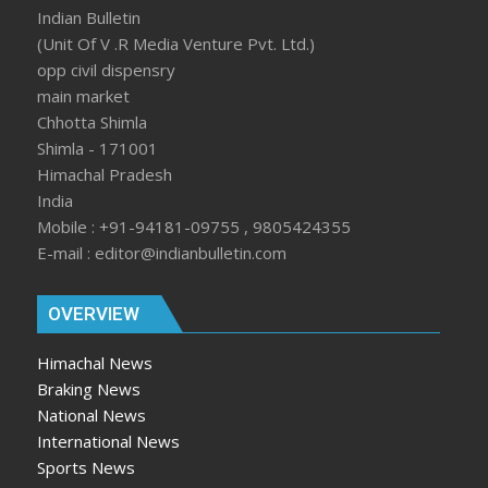
Indian Bulletin
(Unit Of V .R Media Venture Pvt. Ltd.)
opp civil dispensry
main market
Chhotta Shimla
Shimla - 171001
Himachal Pradesh
India
Mobile : +91-94181-09755 , 9805424355
E-mail : editor@indianbulletin.com
OVERVIEW
Himachal News
Braking News
National News
International News
Sports News