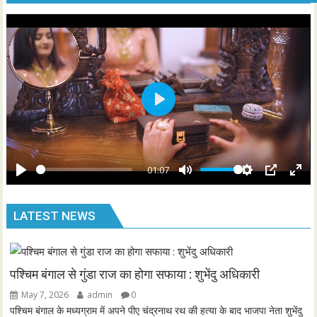
i
r
n
f
g
u
s
l
l
s
P
c
l
r
a
e
y
01:07
e
P
M
S
P
E
n
l
u
e
I
n
LATEST NEWS
a
t
t
P
t
y
e
t
e
i
r
n
f
पश्चिम बंगाल से गुंडा राज का होगा सफाया : शुभेंदु अधिकारी
g
u
May 7, 2026
admin
0
s
l
पश्चिम बंगाल के मध्यग्राम में अपने पीए चंद्रनाथ रथ की हत्या के बाद भाजपा नेता शुभेंदु