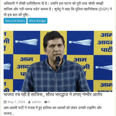
l
अधिकारी ने तीखी प्रतिक्रिया दी है। उन्होंने इस घटना को पूरी तरह सोची-समझी
साजिश और ‘प्री-प्लान्ड मर्डर’ बताया है। शुभेंदु ने कहा कि पुलिस महानिदेशक (DGP) ने
s
भी इस बात की पुष्टि...
c
National News
West Bengal
r
e
e
n
भाजपा रच रही है साजिस , सौरव भारद्धाज ने लगाए गंम्भीर आरोप
May 7, 2026
admin
0
आम आदमी पार्टी ने पंजाब में हुए हालिया बम धमाकों को लेकर उनकी टाइमिंग और
भाजपा...