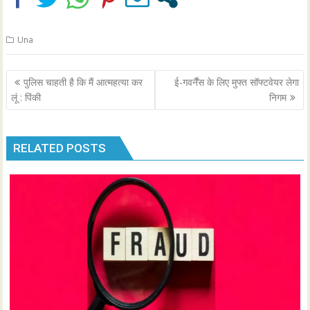
Una
Post
पुलिस चाहती है कि मैं आत्महत्या कर
ई-गवर्नैंस के लिए मुफ्त सॉफ्टवेयर लेगा
navigation
लूं : पिंकी
निगम
RELATED POSTS