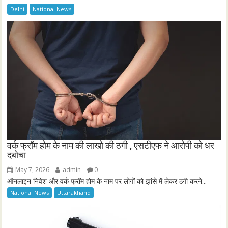
Delhi
National News
वर्क फ्रॉम होम के नाम की लाखो की ठगी , एसटीएफ ने आरोपी को धर
दबोचा
May 7, 2026
admin
0
ऑनलाइन निवेश और वर्क फ्रॉम होम के नाम पर लोगों को झांसे में लेकर ठगी करने...
National News
Uttarakhand