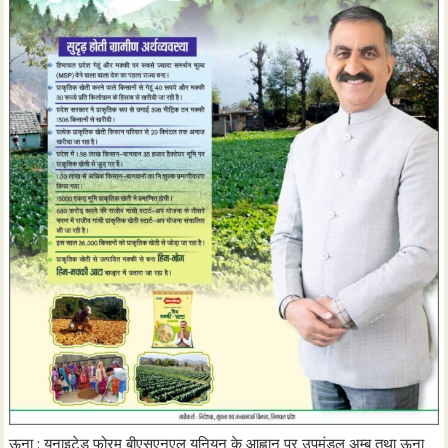
ऊना : यूनाइटेड फोरम बीएसएनएल यूनियन के आह्वान पर उपमंडल अम्ब तथा ऊना