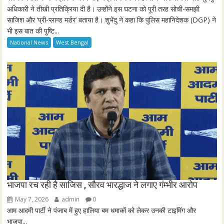
l
अधिकारी ने तीखी प्रतिक्रिया दी है। उन्होंने इस घटना को पूरी तरह सोची-समझी
साजिश और ‘प्री-प्लान्ड मर्डर’ बताया है। शुभेंदु ने कहा कि पुलिस महानिदेशक (DGP) ने
s
भी इस बात की पुष्टि...
c
National News
West Bengal
r
e
e
n
भाजपा रच रही है साजिस , सौरव भारद्धाज ने लगाए गंम्भीर आरोप
May 7, 2026
admin
0
आम आदमी पार्टी ने पंजाब में हुए हालिया बम धमाकों को लेकर उनकी टाइमिंग और
भाजपा...