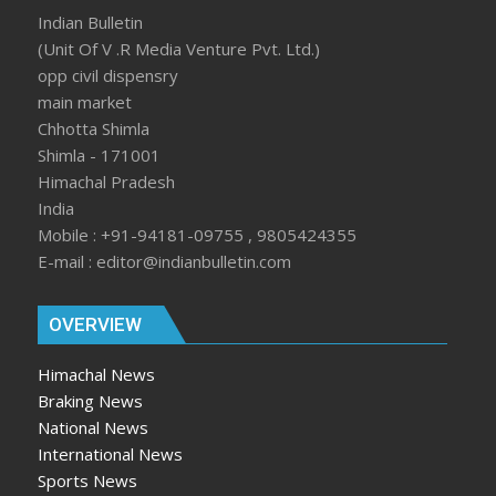
Indian Bulletin
(Unit Of V .R Media Venture Pvt. Ltd.)
opp civil dispensry
main market
Chhotta Shimla
Shimla - 171001
Himachal Pradesh
India
Mobile : +91-94181-09755 , 9805424355
E-mail : editor@indianbulletin.com
OVERVIEW
Himachal News
Braking News
National News
International News
Sports News