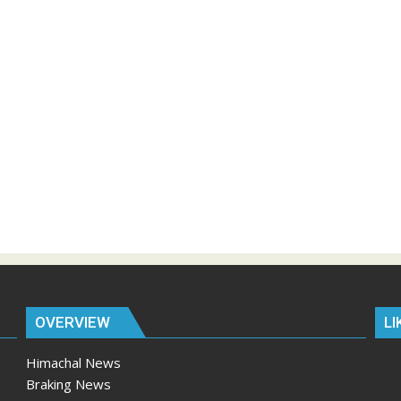
OVERVIEW
LI
Himachal News
Braking News