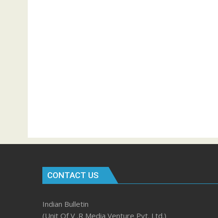
CONTACT US
Indian Bulletin
(Unit Of V .R Media Venture Pvt. Ltd.)