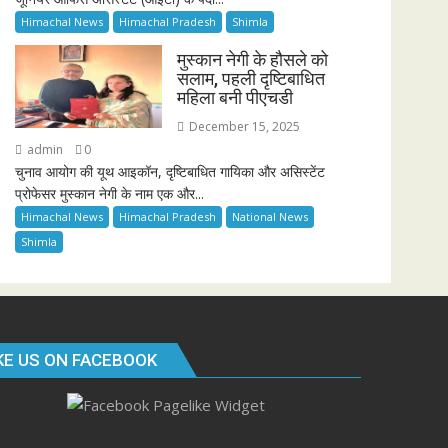
Himachal News
Himachal Pradesh
Shimla
मुस्कान नेगी के हौसले को
सलाम, पहली दृष्टिबाधित
महिला बनी पीएचडी
December 15, 2025
admin
0
चुनाव आयोग की यूथ आइकॉन, दृष्टिबाधित गायिका और असिस्टेंट
प्रोफेसर मुस्कान नेगी के नाम एक और...
Himachal News
Himachal Pradesh
National News
Shimla
KE US ON FACEBOOK