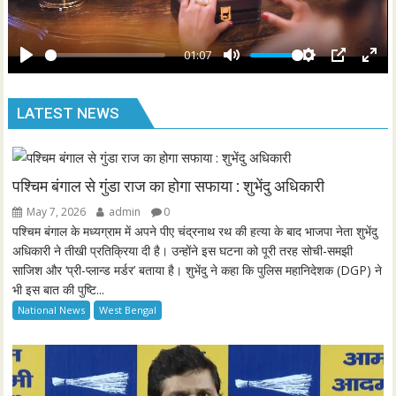
l
r
a
e
y
01:07
e
P
M
S
P
E
n
l
u
e
I
n
LATEST NEWS
a
t
t
P
t
y
e
t
e
i
r
n
f
पश्चिम बंगाल से गुंडा राज का होगा सफाया : शुभेंदु अधिकारी
g
u
May 7, 2026
admin
0
s
l
पश्चिम बंगाल के मध्यग्राम में अपने पीए चंद्रनाथ रथ की हत्या के बाद भाजपा नेता शुभेंदु
l
अधिकारी ने तीखी प्रतिक्रिया दी है। उन्होंने इस घटना को पूरी तरह सोची-समझी
साजिश और ‘प्री-प्लान्ड मर्डर’ बताया है। शुभेंदु ने कहा कि पुलिस महानिदेशक (DGP) ने
s
भी इस बात की पुष्टि...
c
National News
West Bengal
r
e
e
n