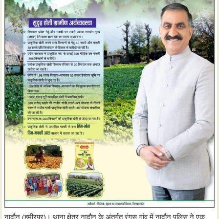
नादौन (हमीरपुर)। थाना क्षेत्र नादौन के अंतर्गत रंगस गांव में नादौन पुलिस ने एक