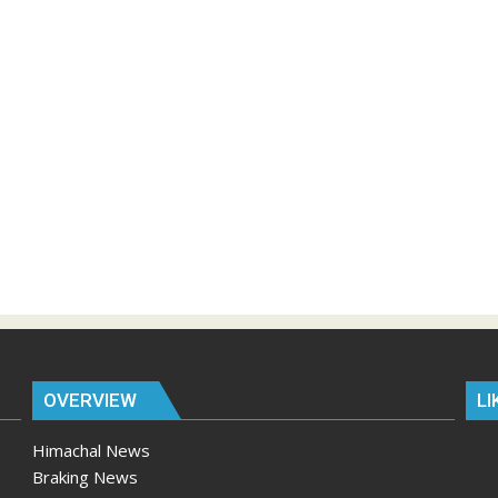
OVERVIEW
LI
Himachal News
Braking News