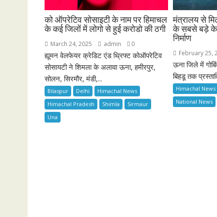
को ऑपरेटिव सोसाइटी के नाम पर हिमाचल
मंत्रालय से 
के कई जिलों में लोगो से हुई करोडो की ठगी
के सबसे बड़े क
निर्माण
March 24, 2025
admin
0
February 25, 
ह्यूमन वेलफेयर क्रेडिट एंड थ्रिफ्ट कोऑपरेटिव
ऊना जिले में गोब
सोसायटी ने शिमला के अलावा ऊना, हमीरपुर,
बिहडू तक प्रस्ताव
सोलन, सिरमौर, मंडी,...
Himachal News
Bilaspur
Delhi
Himachal News
National News
Himachal Pradesh
Shimla
Sirmaur
Una