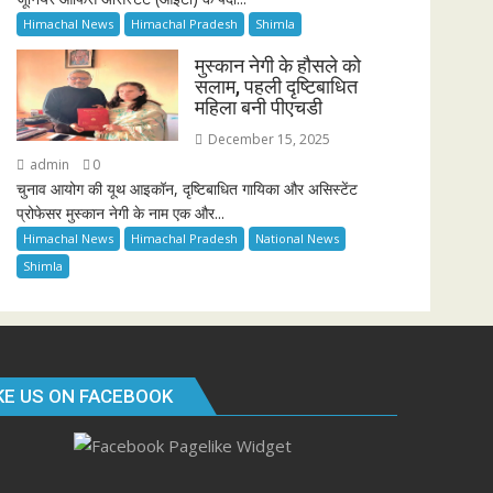
Himachal News
Himachal Pradesh
Shimla
मुस्कान नेगी के हौसले को
सलाम, पहली दृष्टिबाधित
महिला बनी पीएचडी
December 15, 2025
admin
0
चुनाव आयोग की यूथ आइकॉन, दृष्टिबाधित गायिका और असिस्टेंट
प्रोफेसर मुस्कान नेगी के नाम एक और...
Himachal News
Himachal Pradesh
National News
Shimla
KE US ON FACEBOOK