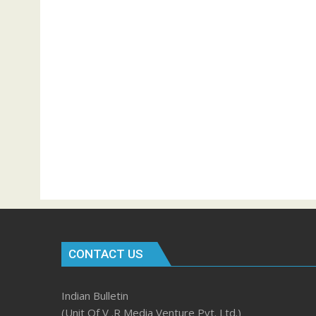
CONTACT US
Indian Bulletin
(Unit Of V .R Media Venture Pvt. Ltd.)