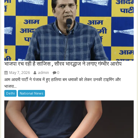
n
भाजपा रच रही है साजिस , सौरव भारद्धाज ने लगाए गंम्भीर आरोप
May 7, 2026
admin
0
आम आदमी पार्टी ने पंजाब में हुए हालिया बम धमाकों को लेकर उनकी टाइमिंग और
भाजपा...
Delhi
National News