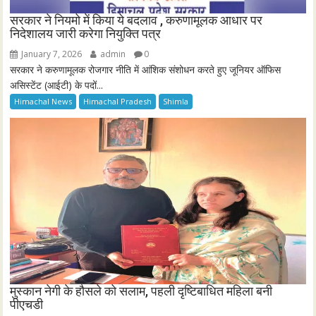
सरकार ने नियमो में किया ये बदलाव , करुणामूलक आधार पर
निदेशालय जारी करेगा नियुक्ति पत्र
January 7, 2026
admin
0
सरकार ने करुणामूलक रोजगार नीति में आंशिक संशोधन करते हुए जूनियर ऑफिस
असिस्टेंट (आईटी) के पदों...
Himachal News
Himachal Pradesh
Shimla
मुस्कान नेगी के हौसले को सलाम, पहली दृष्टिबाधित महिला बनी
पीएचडी