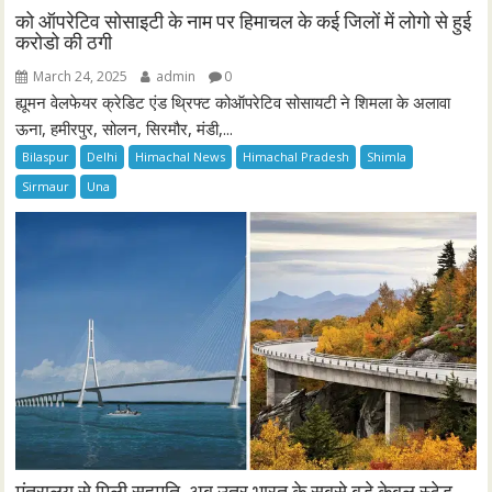
को ऑपरेटिव सोसाइटी के नाम पर हिमाचल के कई जिलों में लोगो से हुई
करोडो की ठगी
March 24, 2025
admin
0
ह्यूमन वेलफेयर क्रेडिट एंड थ्रिफ्ट कोऑपरेटिव सोसायटी ने शिमला के अलावा
ऊना, हमीरपुर, सोलन, सिरमौर, मंडी,...
Bilaspur
Delhi
Himachal News
Himachal Pradesh
Shimla
Sirmaur
Una
मंत्रालय से मिली सहमति, अब उतर भारत के सबसे बड़े केबल स्टेड