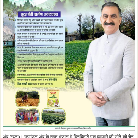
अंब (ऊना)। उपमंडल अंब के तहत भंजाल में दिनदिहाड़े एक व्यापारी की सोने की चेन