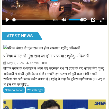
P
c
l
r
a
e
y
01:07
e
P
M
S
P
E
n
l
u
e
I
n
LATEST NEWS
a
t
t
P
t
y
e
t
e
i
r
n
f
पश्चिम बंगाल से गुंडा राज का होगा सफाया : शुभेंदु अधिकारी
g
u
May 7, 2026
admin
0
s
l
पश्चिम बंगाल के मध्यग्राम में अपने पीए चंद्रनाथ रथ की हत्या के बाद भाजपा नेता शुभेंदु
l
अधिकारी ने तीखी प्रतिक्रिया दी है। उन्होंने इस घटना को पूरी तरह सोची-समझी
साजिश और ‘प्री-प्लान्ड मर्डर’ बताया है। शुभेंदु ने कहा कि पुलिस महानिदेशक (DGP) ने
s
भी इस बात की पुष्टि...
c
National News
West Bengal
r
e
e