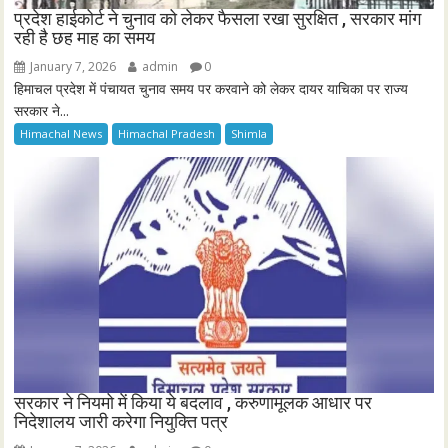
सरकार ने नियमो में किया ये बदलाव , करुणामूलक आधार पर
निदेशालय जारी करेगा नियुक्ति पत्र
January 7, 2026
admin
0
सरकार ने करुणामूलक रोजगार नीति में आंशिक संशोधन करते हुए जूनियर ऑफिस
असिस्टेंट (आईटी) के पदों...
Himachal News
Himachal Pradesh
Shimla