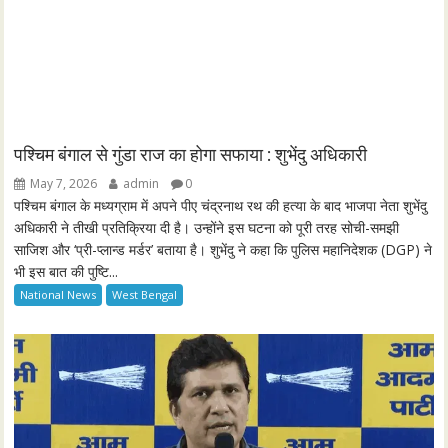
l
अधिकारी ने तीखी प्रतिक्रिया दी है। उन्होंने इस घटना को पूरी तरह सोची-समझी
साजिश और ‘प्री-प्लान्ड मर्डर’ बताया है। शुभेंदु ने कहा कि पुलिस महानिदेशक (DGP) ने
s
भी इस बात की पुष्टि...
c
National News
West Bengal
r
e
e
n
भाजपा रच रही है साजिस , सौरव भारद्धाज ने लगाए गंम्भीर आरोप
May 7, 2026
admin
0
आम आदमी पार्टी ने पंजाब में हुए हालिया बम धमाकों को लेकर उनकी टाइमिंग और
भाजपा...