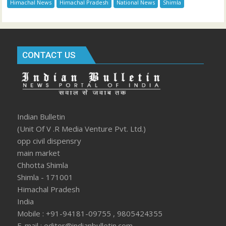
Indian Bulletin
(Unit Of V .R Media Venture Pvt. Ltd.)
opp civil dispensry
main market
Chhotta Shimla
Shimla - 171001
Himachal Pradesh
India
Mobile : +91-94181-09755 , 9805424355
E-mail : editor@indianbulletin.com
OVERVIEW
Himachal News
Braking News
National News
International News
Sports News