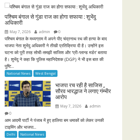
i
r
n
f
पश्चिम बंगाल से गुंडा राज का होगा सफाया : शुभेंदु
g
u
अधिकारी
s
l
May 7, 2026
admin
0
l
पश्चिम बंगाल के मध्यग्राम में अपने पीए चंद्रनाथ रथ की हत्या के बाद
भाजपा नेता शुभेंदु अधिकारी ने तीखी प्रतिक्रिया दी है। उन्होंने इस
s
घटना को पूरी तरह सोची-समझी साजिश और ‘प्री-प्लान्ड मर्डर’ बताया
c
है। शुभेंदु ने कहा कि पुलिस महानिदेशक (DGP) ने भी इस बात की
r
पुष्टि...
e
National News
West Bengal
e
n
भाजपा रच रही है साजिस ,
सौरव भारद्धाज ने लगाए गंम्भीर
आरोप
May 7, 2026
admin
0
आम आदमी पार्टी ने पंजाब में हुए हालिया बम धमाकों को लेकर उनकी
टाइमिंग और भाजपा...
Delhi
National News