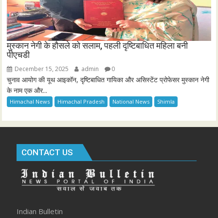
मुस्कान नेगी के हौसले को सलाम, पहली दृष्टिबाधित महिला बनी
पीएचडी
December 15, 2025
admin
0
चुनाव आयोग की यूथ आइकॉन, दृष्टिबाधित गायिका और असिस्टेंट प्रोफेसर मुस्कान नेगी
के नाम एक और...
Himachal News
Himachal Pradesh
National News
Shimla
CONTACT US
Indian Bulletin