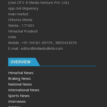
(Unit Of V .R Media Venture Pvt. Ltd.)
opp civil dispensry
main market
Chhotta Shimla
Shimla - 171001
Himachal Pradesh
India
Mobile : +91-94181-09755 , 9805424355
E-mail : editor@indianbulletin.com
OVERVIEW
Himachal News
Braking News
National News
International News
Sports News
Interviews
Articles