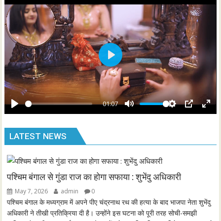
n
f
g
u
s
l
l
s
P
c
l
r
a
e
y
01:07
e
P
M
S
P
E
n
l
u
e
I
n
LATEST NEWS
a
t
t
P
t
y
e
t
e
i
r
n
f
पश्चिम बंगाल से गुंडा राज का होगा सफाया : शुभेंदु अधिकारी
g
u
May 7, 2026
admin
0
s
l
पश्चिम बंगाल के मध्यग्राम में अपने पीए चंद्रनाथ रथ की हत्या के बाद भाजपा नेता शुभेंदु
l
अधिकारी ने तीखी प्रतिक्रिया दी है। उन्होंने इस घटना को पूरी तरह सोची-समझी