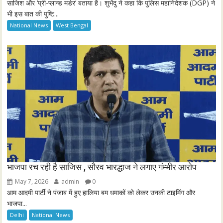
साजिश और ‘प्री-प्लान्ड मर्डर’ बताया है। शुभेंदु ने कहा कि पुलिस महानिदेशक (DGP) ने
s
भी इस बात की पुष्टि...
c
National News
West Bengal
r
e
e
n
भाजपा रच रही है साजिस , सौरव भारद्धाज ने लगाए गंम्भीर आरोप
May 7, 2026
admin
0
आम आदमी पार्टी ने पंजाब में हुए हालिया बम धमाकों को लेकर उनकी टाइमिंग और
भाजपा...
Delhi
National News