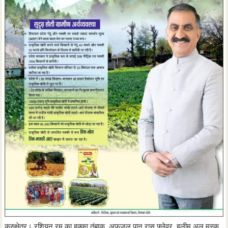
कुरुक्षेत्र। रशियन रम का हुक्का तंबाकू, अफजल पान रास फ्लेवर, हलीम अल मुस्क