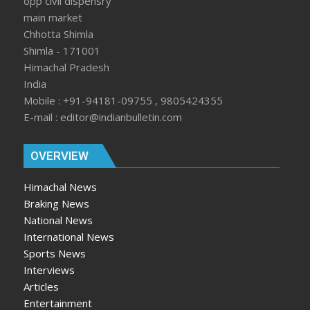
opp civil dispensry
main market
Chhotta Shimla
Shimla - 171001
Himachal Pradesh
India
Mobile : +91-94181-09755 , 9805424355
E-mail : editor@indianbulletin.com
OVERVIEW
Himachal News
Braking News
National News
International News
Sports News
Interviews
Articles
Entertainment