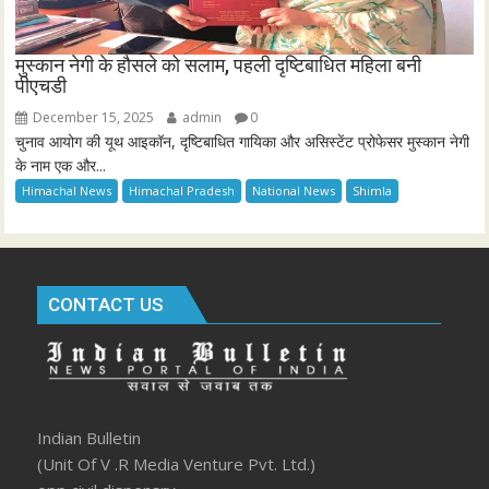
मुस्कान नेगी के हौसले को सलाम, पहली दृष्टिबाधित महिला बनी
पीएचडी
December 15, 2025
admin
0
चुनाव आयोग की यूथ आइकॉन, दृष्टिबाधित गायिका और असिस्टेंट प्रोफेसर मुस्कान नेगी
के नाम एक और...
Himachal News
Himachal Pradesh
National News
Shimla
CONTACT US
Indian Bulletin
(Unit Of V .R Media Venture Pvt. Ltd.)