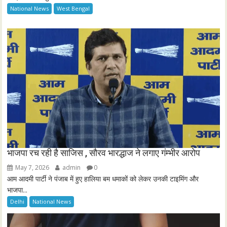
National News
West Bengal
r
e
e
n
भाजपा रच रही है साजिस , सौरव भारद्धाज ने लगाए गंम्भीर आरोप
May 7, 2026
admin
0
आम आदमी पार्टी ने पंजाब में हुए हालिया बम धमाकों को लेकर उनकी टाइमिंग और
भाजपा...
Delhi
National News