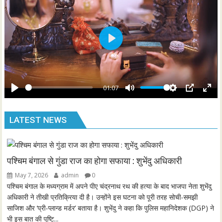
g
u
s
l
l
s
P
c
l
r
a
e
y
01:07
e
P
M
S
P
E
n
l
u
e
I
n
LATEST NEWS
a
t
t
P
t
y
e
t
e
i
r
n
f
पश्चिम बंगाल से गुंडा राज का होगा सफाया : शुभेंदु अधिकारी
g
u
May 7, 2026
admin
0
s
l
पश्चिम बंगाल के मध्यग्राम में अपने पीए चंद्रनाथ रथ की हत्या के बाद भाजपा नेता शुभेंदु
l
अधिकारी ने तीखी प्रतिक्रिया दी है। उन्होंने इस घटना को पूरी तरह सोची-समझी
साजिश और ‘प्री-प्लान्ड मर्डर’ बताया है। शुभेंदु ने कहा कि पुलिस महानिदेशक (DGP) ने
s
भी इस बात की पुष्टि...
c