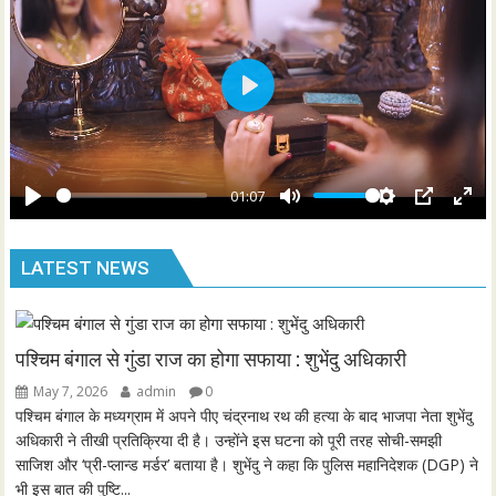
g
u
s
l
l
s
P
c
l
r
a
e
y
01:07
e
P
M
S
P
E
n
l
u
e
I
n
LATEST NEWS
a
t
t
P
t
y
e
t
e
i
r
n
f
पश्चिम बंगाल से गुंडा राज का होगा सफाया : शुभेंदु अधिकारी
g
u
May 7, 2026
admin
0
s
l
पश्चिम बंगाल के मध्यग्राम में अपने पीए चंद्रनाथ रथ की हत्या के बाद भाजपा नेता शुभेंदु
l
अधिकारी ने तीखी प्रतिक्रिया दी है। उन्होंने इस घटना को पूरी तरह सोची-समझी
साजिश और ‘प्री-प्लान्ड मर्डर’ बताया है। शुभेंदु ने कहा कि पुलिस महानिदेशक (DGP) ने
s
भी इस बात की पुष्टि...
c