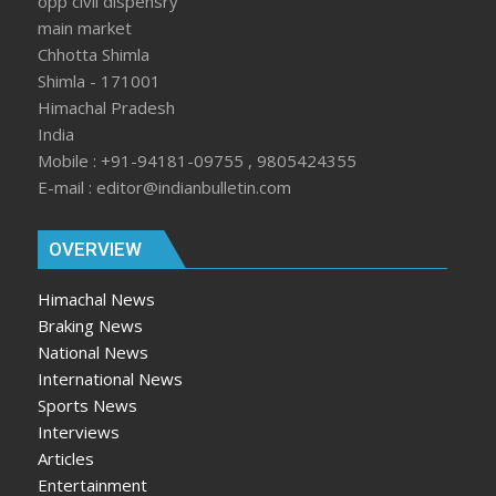
opp civil dispensry
main market
Chhotta Shimla
Shimla - 171001
Himachal Pradesh
India
Mobile : +91-94181-09755 , 9805424355
E-mail : editor@indianbulletin.com
OVERVIEW
Himachal News
Braking News
National News
International News
Sports News
Interviews
Articles
Entertainment