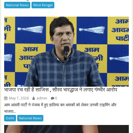
National News
West Bengal
r
e
e
n
भाजपा रच रही है साजिस , सौरव भारद्धाज ने लगाए गंम्भीर आरोप
May 7, 2026
admin
0
आम आदमी पार्टी ने पंजाब में हुए हालिया बम धमाकों को लेकर उनकी टाइमिंग और
भाजपा...
Delhi
National News