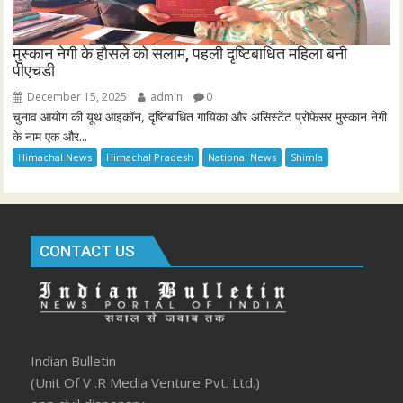
मुस्कान नेगी के हौसले को सलाम, पहली दृष्टिबाधित महिला बनी
पीएचडी
December 15, 2025
admin
0
चुनाव आयोग की यूथ आइकॉन, दृष्टिबाधित गायिका और असिस्टेंट प्रोफेसर मुस्कान नेगी
के नाम एक और...
Himachal News
Himachal Pradesh
National News
Shimla
CONTACT US
Indian Bulletin
(Unit Of V .R Media Venture Pvt. Ltd.)