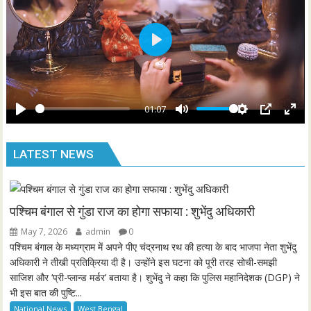
s
l
l
s
P
c
l
r
a
e
y
01:07
e
P
M
S
P
E
n
l
u
e
I
n
LATEST NEWS
a
t
t
P
t
y
e
t
e
i
r
n
f
पश्चिम बंगाल से गुंडा राज का होगा सफाया : शुभेंदु अधिकारी
g
u
May 7, 2026
admin
0
s
l
पश्चिम बंगाल के मध्यग्राम में अपने पीए चंद्रनाथ रथ की हत्या के बाद भाजपा नेता शुभेंदु
l
अधिकारी ने तीखी प्रतिक्रिया दी है। उन्होंने इस घटना को पूरी तरह सोची-समझी
साजिश और ‘प्री-प्लान्ड मर्डर’ बताया है। शुभेंदु ने कहा कि पुलिस महानिदेशक (DGP) ने
s
भी इस बात की पुष्टि...
c
National News
West Bengal