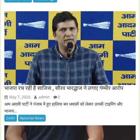
r
e
e
n
भाजपा रच रही है साजिस , सौरव भारद्धाज ने लगाए गंम्भीर आरोप
May 7, 2026
admin
0
आम आदमी पार्टी ने पंजाब में हुए हालिया बम धमाकों को लेकर उनकी टाइमिंग और
भाजपा...
Delhi
National News