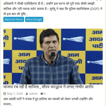
l
अधिकारी ने तीखी प्रतिक्रिया दी है। उन्होंने इस घटना को पूरी तरह सोची-समझी
साजिश और ‘प्री-प्लान्ड मर्डर’ बताया है। शुभेंदु ने कहा कि पुलिस महानिदेशक (DGP) ने
s
भी इस बात की पुष्टि...
c
National News
West Bengal
r
e
e
n
भाजपा रच रही है साजिस , सौरव भारद्धाज ने लगाए गंम्भीर आरोप
May 7, 2026
admin
0
आम आदमी पार्टी ने पंजाब में हुए हालिया बम धमाकों को लेकर उनकी टाइमिंग और
भाजपा...