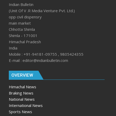
Indian Bulletin
(Unit Of V .R Media Venture Pvt. Ltd.)
opp civil dispensry
main market
Chhotta Shimla
Shimla - 171001
Himachal Pradesh
India
Mobile : +91-94181-09755 , 9805424355
E-mail : editor@indianbulletin.com
OVERVIEW
Himachal News
Braking News
National News
International News
Sports News