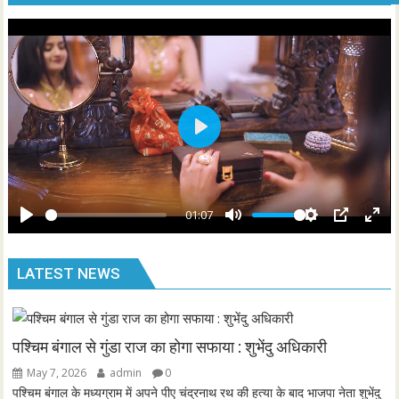
i
r
n
f
g
u
s
l
l
s
P
c
l
r
a
e
y
01:07
e
P
M
S
P
E
n
l
u
e
I
n
LATEST NEWS
a
t
t
P
t
y
e
t
e
i
r
n
f
पश्चिम बंगाल से गुंडा राज का होगा सफाया : शुभेंदु अधिकारी
g
u
May 7, 2026
admin
0
s
l
पश्चिम बंगाल के मध्यग्राम में अपने पीए चंद्रनाथ रथ की हत्या के बाद भाजपा नेता शुभेंदु