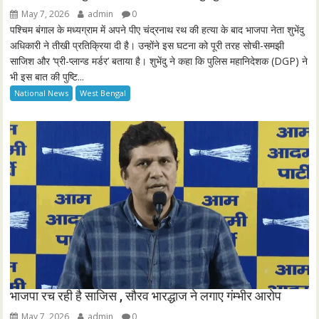
g
u
May 7, 2026
admin
0
s
l
पश्चिम बंगाल के मध्यग्राम में अपने पीए चंद्रनाथ रथ की हत्या के बाद भाजपा नेता शुभेंदु
l
अधिकारी ने तीखी प्रतिक्रिया दी है। उन्होंने इस घटना को पूरी तरह सोची-समझी
साजिश और ‘प्री-प्लान्ड मर्डर’ बताया है। शुभेंदु ने कहा कि पुलिस महानिदेशक (DGP) ने
s
भी इस बात की पुष्टि...
c
National News
West Bengal
r
e
e
n
भाजपा रच रही है साजिस , सौरव भारद्धाज ने लगाए गंम्भीर आरोप
May 7, 2026
admin
0