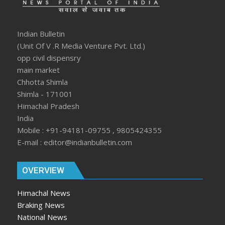
Indian Bulletin
(Unit Of V .R Media Venture Pvt. Ltd.)
opp civil dispensry
main market
Chhotta Shimla
Shimla - 171001
Himachal Pradesh
India
Mobile : +91-94181-09755 , 9805424355
E-mail : editor@indianbulletin.com
OVERVIEW
Himachal News
Braking News
National News