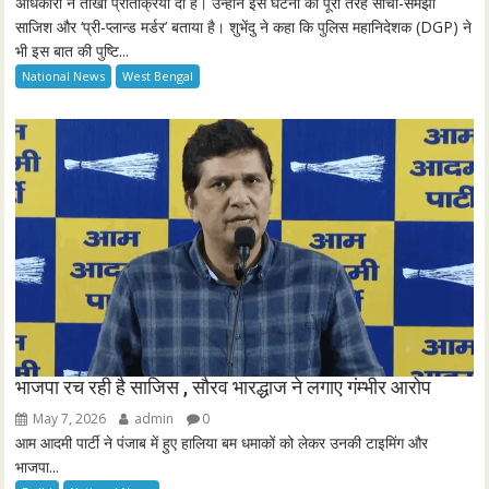
l
अधिकारी ने तीखी प्रतिक्रिया दी है। उन्होंने इस घटना को पूरी तरह सोची-समझी
साजिश और ‘प्री-प्लान्ड मर्डर’ बताया है। शुभेंदु ने कहा कि पुलिस महानिदेशक (DGP) ने
s
भी इस बात की पुष्टि...
c
National News
West Bengal
r
e
e
n
भाजपा रच रही है साजिस , सौरव भारद्धाज ने लगाए गंम्भीर आरोप
May 7, 2026
admin
0
आम आदमी पार्टी ने पंजाब में हुए हालिया बम धमाकों को लेकर उनकी टाइमिंग और
भाजपा...