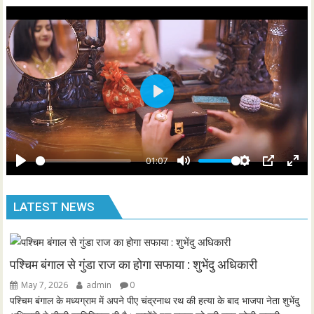
i
r
n
f
g
u
s
l
l
s
P
c
l
r
a
e
y
01:07
e
P
M
S
P
E
n
l
u
e
I
n
LATEST NEWS
a
t
t
P
t
y
e
t
e
i
r
n
f
पश्चिम बंगाल से गुंडा राज का होगा सफाया : शुभेंदु अधिकारी
g
u
May 7, 2026
admin
0
s
l
पश्चिम बंगाल के मध्यग्राम में अपने पीए चंद्रनाथ रथ की हत्या के बाद भाजपा नेता शुभेंदु