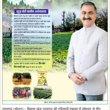
नालागढ़ (सोलन)। विकास खंड नालागढ़ की रड़ियाली पंचायत में सोमवार से तीन