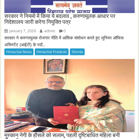
सरकार ने नियमो में किया ये बदलाव , करुणामूलक आधार पर
निदेशालय जारी करेगा नियुक्ति पत्र
January 7, 2026
admin
0
सरकार ने करुणामूलक रोजगार नीति में आंशिक संशोधन करते हुए जूनियर ऑफिस
असिस्टेंट (आईटी) के पदों...
Himachal News
Himachal Pradesh
Shimla
मुस्कान नेगी के हौसले को सलाम, पहली दृष्टिबाधित महिला बनी