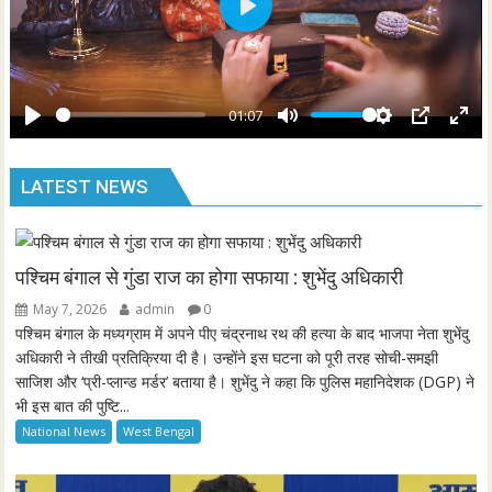
s
P
c
l
r
a
e
y
01:07
e
P
M
S
P
E
n
l
u
e
I
n
LATEST NEWS
a
t
t
P
t
y
e
t
e
i
r
n
f
पश्चिम बंगाल से गुंडा राज का होगा सफाया : शुभेंदु अधिकारी
g
u
May 7, 2026
admin
0
s
l
पश्चिम बंगाल के मध्यग्राम में अपने पीए चंद्रनाथ रथ की हत्या के बाद भाजपा नेता शुभेंदु
l
अधिकारी ने तीखी प्रतिक्रिया दी है। उन्होंने इस घटना को पूरी तरह सोची-समझी
साजिश और ‘प्री-प्लान्ड मर्डर’ बताया है। शुभेंदु ने कहा कि पुलिस महानिदेशक (DGP) ने
s
भी इस बात की पुष्टि...
c
National News
West Bengal
r
e