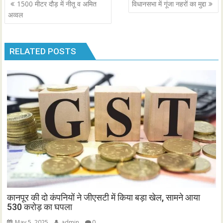
Post
1500 मीटर दौड़ में नीतू व अमित
विधानसभा में गूंजा नहरों का मुद्दा
navigation
अव्वल
RELATED POSTS
कानपूर की दो कंपनियों ने जीएसटी में किया बड़ा खेल, सामने आया
530 करोड़ का घपला
May 5, 2025
admin
0