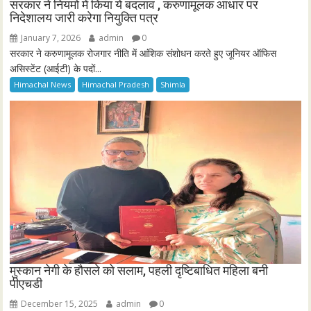
सरकार ने नियमो में किया ये बदलाव , करुणामूलक आधार पर
निदेशालय जारी करेगा नियुक्ति पत्र
January 7, 2026
admin
0
सरकार ने करुणामूलक रोजगार नीति में आंशिक संशोधन करते हुए जूनियर ऑफिस
असिस्टेंट (आईटी) के पदों...
Himachal News
Himachal Pradesh
Shimla
मुस्कान नेगी के हौसले को सलाम, पहली दृष्टिबाधित महिला बनी
पीएचडी
December 15, 2025
admin
0