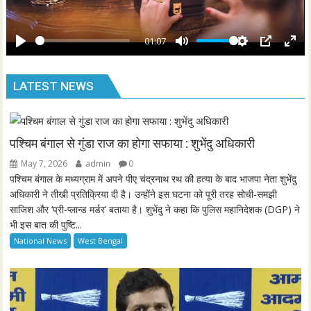
l
r
a
e
y
01:07
e
P
M
S
P
E
n
l
u
e
I
n
LATEST NEWS
a
t
t
P
t
y
e
t
e
i
r
n
f
पश्चिम बंगाल से गुंडा राज का होगा सफाया : शुभेंदु अधिकारी
g
u
May 7, 2026
admin
0
s
l
पश्चिम बंगाल के मध्यग्राम में अपने पीए चंद्रनाथ रथ की हत्या के बाद भाजपा नेता शुभेंदु
l
अधिकारी ने तीखी प्रतिक्रिया दी है। उन्होंने इस घटना को पूरी तरह सोची-समझी
साजिश और ‘प्री-प्लान्ड मर्डर’ बताया है। शुभेंदु ने कहा कि पुलिस महानिदेशक (DGP) ने
s
भी इस बात की पुष्टि...
c
National News
West Bengal
r
e
e
n