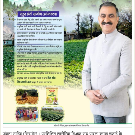
पांवटा साहिब (सिरमौर)। प्रशिक्षित शारीरिक शिक्षक संघ पांवटा ब्लाक इकाई के