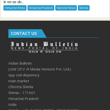
के नाम एक और...
Himachal News
Himachal Pradesh
National News
Shimla
CONTACT US
Indian Bulletin
(Unit Of V .R Media Venture Pvt. Ltd.)
opp civil dispensry
main market
Chhotta Shimla
Shimla - 171001
Himachal Pradesh
India