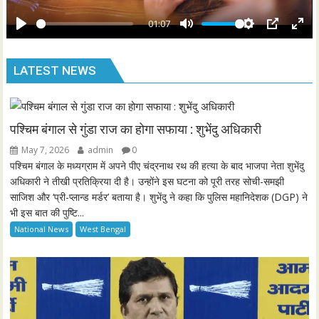
a
e
y
01:07
e
P
M
S
P
E
n
l
u
e
I
n
LATEST NEWS
a
t
t
P
t
y
e
t
e
i
r
n
f
पश्चिम बंगाल से गुंडा राज का होगा सफाया : शुभेंदु अधिकारी
g
u
May 7, 2026
admin
0
s
l
पश्चिम बंगाल के मध्यग्राम में अपने पीए चंद्रनाथ रथ की हत्या के बाद भाजपा नेता शुभेंदु
l
अधिकारी ने तीखी प्रतिक्रिया दी है। उन्होंने इस घटना को पूरी तरह सोची-समझी
साजिश और ‘प्री-प्लान्ड मर्डर’ बताया है। शुभेंदु ने कहा कि पुलिस महानिदेशक (DGP) ने
s
भी इस बात की पुष्टि...
c
National News
West Bengal
r
e
e
n