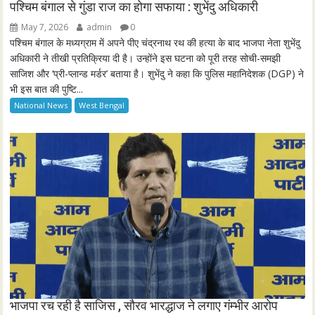
n
f
पश्चिम बंगाल से गुंडा राज का होगा सफाया : शुभेंदु अधिकारी
g
u
May 7, 2026
admin
0
s
l
पश्चिम बंगाल के मध्यग्राम में अपने पीए चंद्रनाथ रथ की हत्या के बाद भाजपा नेता शुभेंदु
l
अधिकारी ने तीखी प्रतिक्रिया दी है। उन्होंने इस घटना को पूरी तरह सोची-समझी
साजिश और ‘प्री-प्लान्ड मर्डर’ बताया है। शुभेंदु ने कहा कि पुलिस महानिदेशक (DGP) ने
s
भी इस बात की पुष्टि...
c
National News
West Bengal
r
e
e
n
भाजपा रच रही है साजिस , सौरव भारद्धाज ने लगाए गंम्भीर आरोप