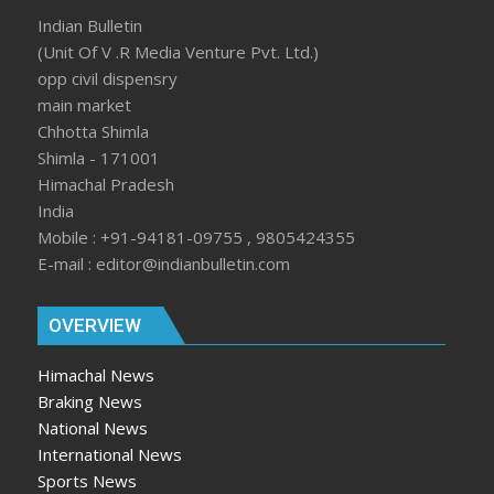
Indian Bulletin
(Unit Of V .R Media Venture Pvt. Ltd.)
opp civil dispensry
main market
Chhotta Shimla
Shimla - 171001
Himachal Pradesh
India
Mobile : +91-94181-09755 , 9805424355
E-mail : editor@indianbulletin.com
OVERVIEW
Himachal News
Braking News
National News
International News
Sports News