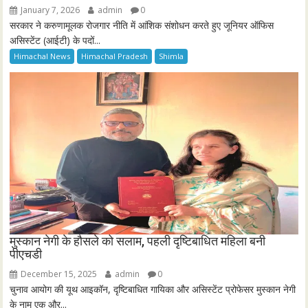
January 7, 2026
admin
0
सरकार ने करुणामूलक रोजगार नीति में आंशिक संशोधन करते हुए जूनियर ऑफिस
असिस्टेंट (आईटी) के पदों...
Himachal News
Himachal Pradesh
Shimla
मुस्कान नेगी के हौसले को सलाम, पहली दृष्टिबाधित महिला बनी
पीएचडी
December 15, 2025
admin
0
चुनाव आयोग की यूथ आइकॉन, दृष्टिबाधित गायिका और असिस्टेंट प्रोफेसर मुस्कान नेगी
के नाम एक और...