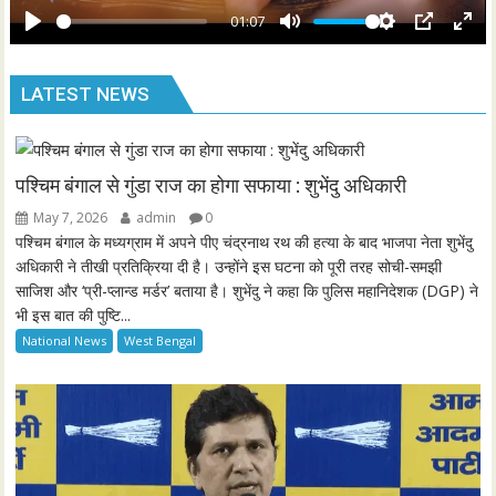
y
01:07
e
P
M
S
P
E
n
l
u
e
I
n
LATEST NEWS
a
t
t
P
t
y
e
t
e
i
r
n
f
पश्चिम बंगाल से गुंडा राज का होगा सफाया : शुभेंदु अधिकारी
g
u
May 7, 2026
admin
0
s
l
पश्चिम बंगाल के मध्यग्राम में अपने पीए चंद्रनाथ रथ की हत्या के बाद भाजपा नेता शुभेंदु
l
अधिकारी ने तीखी प्रतिक्रिया दी है। उन्होंने इस घटना को पूरी तरह सोची-समझी
साजिश और ‘प्री-प्लान्ड मर्डर’ बताया है। शुभेंदु ने कहा कि पुलिस महानिदेशक (DGP) ने
s
भी इस बात की पुष्टि...
c
National News
West Bengal
r
e
e
n