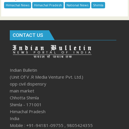
Himachal News
Himachal Pradesh
National News
Shimla
CONTACT US
Indian Bulletin
(Unit Of V .R Media Venture Pvt. Ltd.)
opp civil dispensry
main market
Chhotta Shimla
Shimla - 171001
Himachal Pradesh
India
Mobile : +91-94181-09755 , 9805424355