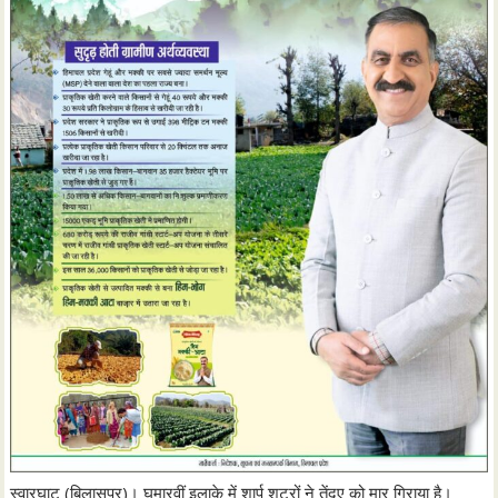
स्वारघाट (बिलासपुर)। घुमारवीं इलाके में शार्प शूटरों ने तेंदुए को मार गिराया है।