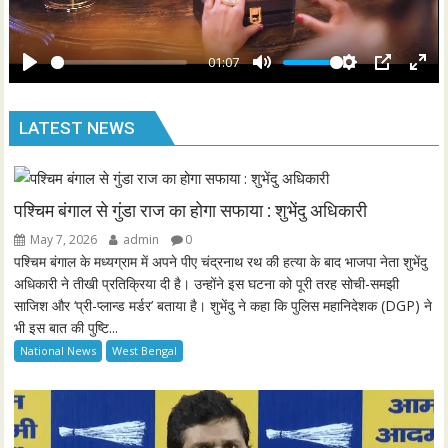
l
r
a
e
y
01:07
e
P
M
S
P
E
n
l
u
e
I
n
LATEST NEWS
a
t
t
P
t
y
e
t
e
i
r
n
f
पश्चिम बंगाल से गुंडा राज का होगा सफाया : शुभेंदु अधिकारी
g
u
May 7, 2026
admin
0
s
l
पश्चिम बंगाल के मध्यग्राम में अपने पीए चंद्रनाथ रथ की हत्या के बाद भाजपा नेता शुभेंदु
l
अधिकारी ने तीखी प्रतिक्रिया दी है। उन्होंने इस घटना को पूरी तरह सोची-समझी
साजिश और ‘प्री-प्लान्ड मर्डर’ बताया है। शुभेंदु ने कहा कि पुलिस महानिदेशक (DGP) ने
s
भी इस बात की पुष्टि...
c
National News
West Bengal
r
e
e
n