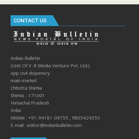
CONTACT US
Indian Bulletin
(Unit Of V .R Media Venture Pvt. Ltd.)
opp civil dispensry
main market
Chhotta Shimla
Shimla - 171001
Himachal Pradesh
India
Mobile : +91-94181-09755 , 9805424355
E-mail : editor@indianbulletin.com