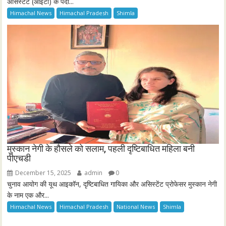
असिस्टेंट (आईटी) के पदों...
Himachal News
Himachal Pradesh
Shimla
मुस्कान नेगी के हौसले को सलाम, पहली दृष्टिबाधित महिला बनी
पीएचडी
December 15, 2025
admin
0
चुनाव आयोग की यूथ आइकॉन, दृष्टिबाधित गायिका और असिस्टेंट प्रोफेसर मुस्कान नेगी
के नाम एक और...
Himachal News
Himachal Pradesh
National News
Shimla