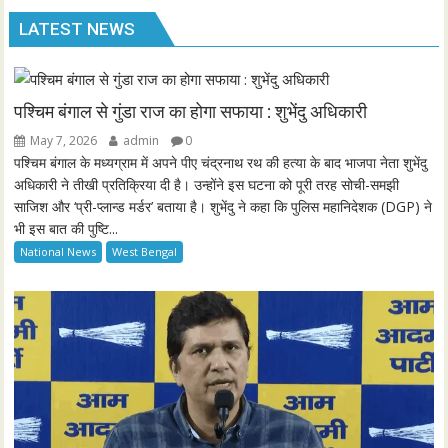
l
u
e
I
n
LATEST NEWS
a
t
t
P
t
y
e
t
e
i
r
n
f
पश्चिम बंगाल से गुंडा राज का होगा सफाया : शुभेंदु अधिकारी
g
u
May 7, 2026
admin
0
s
l
पश्चिम बंगाल के मध्यग्राम में अपने पीए चंद्रनाथ रथ की हत्या के बाद भाजपा नेता शुभेंदु
l
अधिकारी ने तीखी प्रतिक्रिया दी है। उन्होंने इस घटना को पूरी तरह सोची-समझी
साजिश और ‘प्री-प्लान्ड मर्डर’ बताया है। शुभेंदु ने कहा कि पुलिस महानिदेशक (DGP) ने
s
भी इस बात की पुष्टि...
c
National News
West Bengal
r
e
e
n