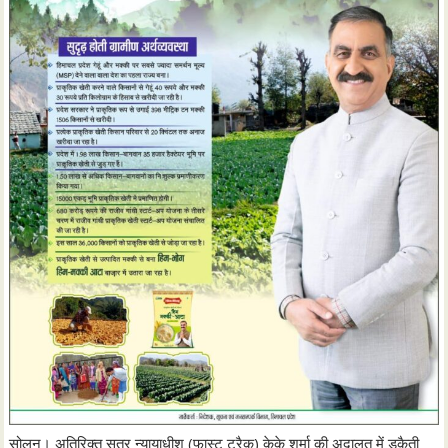
सोलन। अतिरिक्त सत्र न्यायाधीश (फास्ट ट्रैक) केके शर्मा की अदालत में डकैती