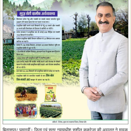
बिलासपुर/ घुमारवीं। जिला एवं सत्र न्यायाधीश सुशील कुकरेजा की अदालत ने मादक