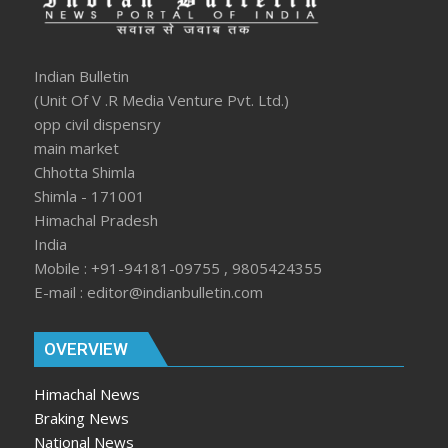
Indian Bulletin
(Unit Of V .R Media Venture Pvt. Ltd.)
opp civil dispensry
main market
Chhotta Shimla
Shimla - 171001
Himachal Pradesh
India
Mobile : +91-94181-09755 , 9805424355
E-mail : editor@indianbulletin.com
OVERVIEW
Himachal News
Braking News
National News