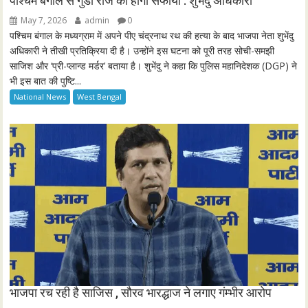
पश्चिम बंगाल से गुंडा राज का होगा सफाया : शुभेंदु अधिकारी
g
u
May 7, 2026
admin
0
s
l
पश्चिम बंगाल के मध्यग्राम में अपने पीए चंद्रनाथ रथ की हत्या के बाद भाजपा नेता शुभेंदु
l
अधिकारी ने तीखी प्रतिक्रिया दी है। उन्होंने इस घटना को पूरी तरह सोची-समझी
साजिश और ‘प्री-प्लान्ड मर्डर’ बताया है। शुभेंदु ने कहा कि पुलिस महानिदेशक (DGP) ने
s
भी इस बात की पुष्टि...
c
National News
West Bengal
r
e
e
n
भाजपा रच रही है साजिस , सौरव भारद्धाज ने लगाए गंम्भीर आरोप