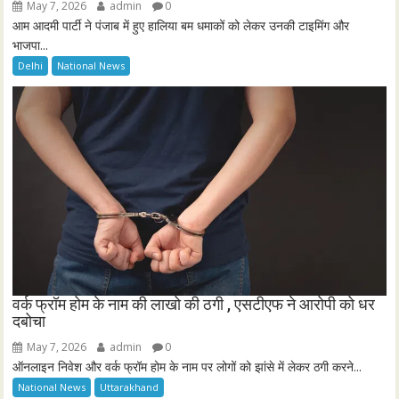
May 7, 2026
admin
0
आम आदमी पार्टी ने पंजाब में हुए हालिया बम धमाकों को लेकर उनकी टाइमिंग और
भाजपा...
Delhi
National News
वर्क फ्रॉम होम के नाम की लाखो की ठगी , एसटीएफ ने आरोपी को धर
दबोचा
May 7, 2026
admin
0
ऑनलाइन निवेश और वर्क फ्रॉम होम के नाम पर लोगों को झांसे में लेकर ठगी करने...
National News
Uttarakhand