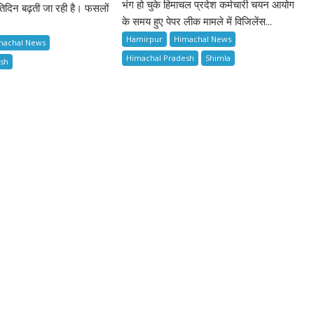
भंग हो चुके हिमाचल प्रदेश कर्मचारी चयन आयोग
िदिन बढ़ती जा रही है। फसलों
के समय हुए पेपर लीक मामले में विजिलेंस...
Hamirpur
Himachal News
machal News
Himachal Pradesh
Shimla
esh