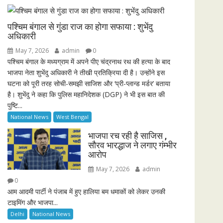
i
r
n
f
पश्चिम बंगाल से गुंडा राज का होगा सफाया : शुभेंदु
g
u
अधिकारी
s
l
May 7, 2026
admin
0
l
पश्चिम बंगाल के मध्यग्राम में अपने पीए चंद्रनाथ रथ की हत्या के बाद
भाजपा नेता शुभेंदु अधिकारी ने तीखी प्रतिक्रिया दी है। उन्होंने इस
s
घटना को पूरी तरह सोची-समझी साजिश और ‘प्री-प्लान्ड मर्डर’ बताया
c
है। शुभेंदु ने कहा कि पुलिस महानिदेशक (DGP) ने भी इस बात की
r
पुष्टि...
e
National News
West Bengal
e
n
भाजपा रच रही है साजिस ,
सौरव भारद्धाज ने लगाए गंम्भीर
आरोप
May 7, 2026
admin
0
आम आदमी पार्टी ने पंजाब में हुए हालिया बम धमाकों को लेकर उनकी
टाइमिंग और भाजपा...
Delhi
National News