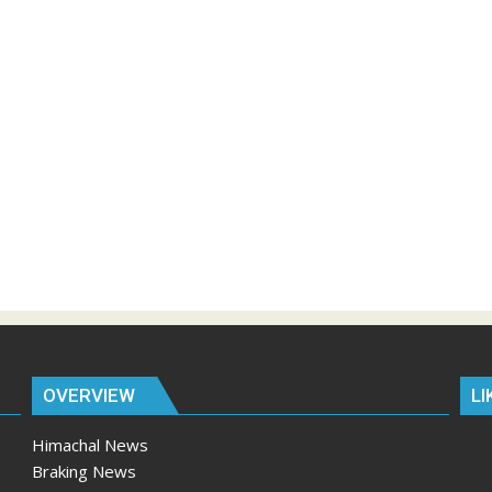
OVERVIEW
LI
Himachal News
Braking News