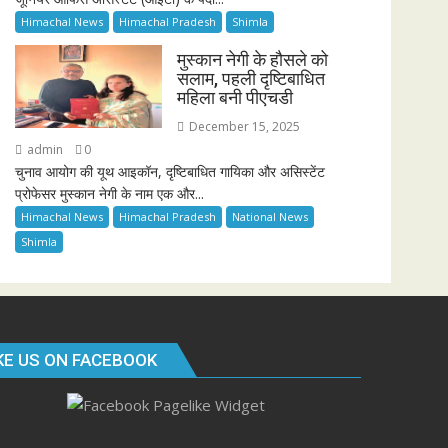
Himachal News
Himachal Pradesh
Shimla
मुस्कान नेगी के हौसले को
सलाम, पहली दृष्टिबाधित
महिला बनी पीएचडी
December 15, 2025
admin
0
चुनाव आयोग की यूथ आइकॉन, दृष्टिबाधित गायिका और असिस्टेंट
प्रोफेसर मुस्कान नेगी के नाम एक और...
Himachal News
Himachal Pradesh
National News
Shimla
KE US ON FACEBOOK