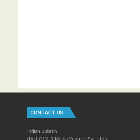
CONTACT US
Indian Bulletin
(Unit Of V .R Media Venture Pvt. Ltd.)