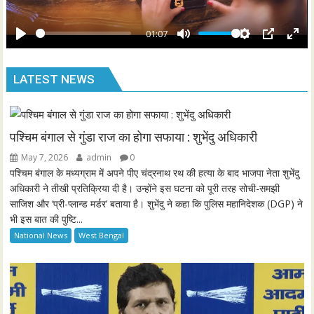
r
a
e
y
01:07
e
P
M
S
P
E
n
l
u
e
I
n
LATEST NEWS
a
t
t
P
t
y
e
t
e
i
r
n
f
पश्चिम बंगाल से गुंडा राज का होगा सफाया : शुभेंदु अधिकारी
g
u
May 7, 2026
admin
0
s
l
पश्चिम बंगाल के मध्यग्राम में अपने पीए चंद्रनाथ रथ की हत्या के बाद भाजपा नेता शुभेंदु
l
अधिकारी ने तीखी प्रतिक्रिया दी है। उन्होंने इस घटना को पूरी तरह सोची-समझी
साजिश और ‘प्री-प्लान्ड मर्डर’ बताया है। शुभेंदु ने कहा कि पुलिस महानिदेशक (DGP) ने
s
भी इस बात की पुष्टि...
c
National News
West Bengal
r
e
e
n