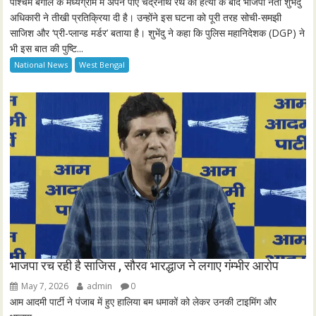
पश्चिम बंगाल के मध्यग्राम में अपने पीए चंद्रनाथ रथ की हत्या के बाद भाजपा नेता शुभेंदु
l
अधिकारी ने तीखी प्रतिक्रिया दी है। उन्होंने इस घटना को पूरी तरह सोची-समझी
साजिश और ‘प्री-प्लान्ड मर्डर’ बताया है। शुभेंदु ने कहा कि पुलिस महानिदेशक (DGP) ने
s
भी इस बात की पुष्टि...
c
National News
West Bengal
r
e
e
n
भाजपा रच रही है साजिस , सौरव भारद्धाज ने लगाए गंम्भीर आरोप
May 7, 2026
admin
0
आम आदमी पार्टी ने पंजाब में हुए हालिया बम धमाकों को लेकर उनकी टाइमिंग और