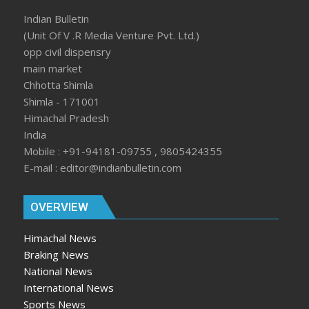
Indian Bulletin
(Unit Of V .R Media Venture Pvt. Ltd.)
opp civil dispensry
main market
Chhotta Shimla
Shimla - 171001
Himachal Pradesh
India
Mobile : +91-94181-09755 , 9805424355
E-mail : editor@indianbulletin.com
OVERVIEW
Himachal News
Braking News
National News
International News
Sports News