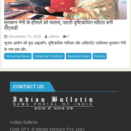
मुस्कान नेगी के हौसले को सलाम, पहली दृष्टिबाधित महिला बनी
पीएचडी
December 15, 2025
admin
0
चुनाव आयोग की यूथ आइकॉन, दृष्टिबाधित गायिका और असिस्टेंट प्रोफेसर मुस्कान नेगी
के नाम एक और...
Himachal News
Himachal Pradesh
National News
Shimla
CONTACT US
Indian Bulletin
(Unit Of V .R Media Venture Pvt. Ltd.)