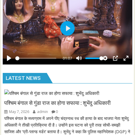
g
u
s
l
l
s
P
c
l
r
a
e
y
01:07
e
P
M
S
P
E
n
l
u
e
I
n
LATEST NEWS
a
t
t
P
t
y
e
t
e
i
r
n
f
पश्चिम बंगाल से गुंडा राज का होगा सफाया : शुभेंदु अधिकारी
g
u
May 7, 2026
admin
0
s
l
पश्चिम बंगाल के मध्यग्राम में अपने पीए चंद्रनाथ रथ की हत्या के बाद भाजपा नेता शुभेंदु
l
अधिकारी ने तीखी प्रतिक्रिया दी है। उन्होंने इस घटना को पूरी तरह सोची-समझी
साजिश और ‘प्री-प्लान्ड मर्डर’ बताया है। शुभेंदु ने कहा कि पुलिस महानिदेशक (DGP) ने
s