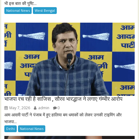
भी इस बात की पुष्टि...
c
National News
West Bengal
r
e
e
n
भाजपा रच रही है साजिस , सौरव भारद्धाज ने लगाए गंम्भीर आरोप
May 7, 2026
admin
0
आम आदमी पार्टी ने पंजाब में हुए हालिया बम धमाकों को लेकर उनकी टाइमिंग और
भाजपा...
Delhi
National News