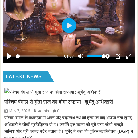
g
u
s
l
l
s
P
c
l
r
a
e
y
01:07
e
P
M
S
P
E
n
l
u
e
I
n
LATEST NEWS
a
t
t
P
t
y
e
t
e
i
r
n
f
पश्चिम बंगाल से गुंडा राज का होगा सफाया : शुभेंदु अधिकारी
g
u
May 7, 2026
admin
0
s
l
पश्चिम बंगाल के मध्यग्राम में अपने पीए चंद्रनाथ रथ की हत्या के बाद भाजपा नेता शुभेंदु
l
अधिकारी ने तीखी प्रतिक्रिया दी है। उन्होंने इस घटना को पूरी तरह सोची-समझी
साजिश और ‘प्री-प्लान्ड मर्डर’ बताया है। शुभेंदु ने कहा कि पुलिस महानिदेशक (DGP) ने
s
भी इस बात की पुष्टि...