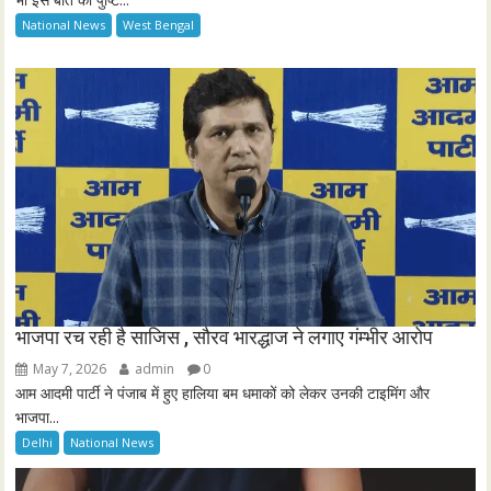
c
National News
West Bengal
r
e
e
n
भाजपा रच रही है साजिस , सौरव भारद्धाज ने लगाए गंम्भीर आरोप
May 7, 2026
admin
0
आम आदमी पार्टी ने पंजाब में हुए हालिया बम धमाकों को लेकर उनकी टाइमिंग और
भाजपा...
Delhi
National News