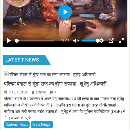
l
s
P
c
l
r
a
e
y
01:07
e
P
M
S
P
E
n
l
u
e
I
n
LATEST NEWS
a
t
t
P
t
y
e
t
e
i
r
n
f
पश्चिम बंगाल से गुंडा राज का होगा सफाया : शुभेंदु अधिकारी
g
u
May 7, 2026
admin
0
s
l
पश्चिम बंगाल के मध्यग्राम में अपने पीए चंद्रनाथ रथ की हत्या के बाद भाजपा नेता शुभेंदु
l
अधिकारी ने तीखी प्रतिक्रिया दी है। उन्होंने इस घटना को पूरी तरह सोची-समझी
साजिश और ‘प्री-प्लान्ड मर्डर’ बताया है। शुभेंदु ने कहा कि पुलिस महानिदेशक (DGP) ने
s
भी इस बात की पुष्टि...
c
National News
West Bengal
r