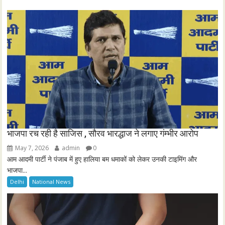
e
e
n
भाजपा रच रही है साजिस , सौरव भारद्धाज ने लगाए गंम्भीर आरोप
May 7, 2026
admin
0
आम आदमी पार्टी ने पंजाब में हुए हालिया बम धमाकों को लेकर उनकी टाइमिंग और
भाजपा...
Delhi
National News