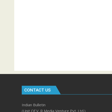
CONTACT US
Indian Bulletin
(Unit Of V .R Media Venture Pvt. Ltd.)