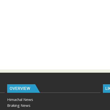
OVERVIEW
LI
Himachal News
Braking News