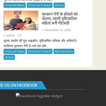
Himachal News
Himachal Pradesh
Shimla
मुस्कान नेगी के हौसले को
सलाम, पहली दृष्टिबाधित
महिला बनी पीएचडी
December 15, 2025
admin
0
चुनाव आयोग की यूथ आइकॉन, दृष्टिबाधित गायिका और असिस्टेंट
प्रोफेसर मुस्कान नेगी के नाम एक और...
Himachal News
Himachal Pradesh
National News
Shimla
KE US ON FACEBOOK