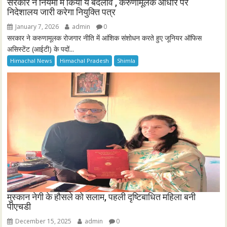
सरकार ने नियमो में किया ये बदलाव , करुणामूलक आधार पर
निदेशालय जारी करेगा नियुक्ति पत्र
January 7, 2026
admin
0
सरकार ने करुणामूलक रोजगार नीति में आंशिक संशोधन करते हुए जूनियर ऑफिस
असिस्टेंट (आईटी) के पदों...
Himachal News
Himachal Pradesh
Shimla
मुस्कान नेगी के हौसले को सलाम, पहली दृष्टिबाधित महिला बनी
पीएचडी
December 15, 2025
admin
0