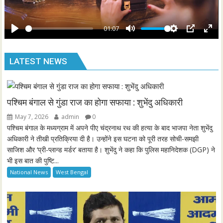
l
r
a
e
y
01:07
e
P
M
S
P
E
n
l
u
e
I
n
LATEST NEWS
a
t
t
P
t
y
e
t
e
i
r
n
f
पश्चिम बंगाल से गुंडा राज का होगा सफाया : शुभेंदु अधिकारी
g
u
May 7, 2026
admin
0
s
l
पश्चिम बंगाल के मध्यग्राम में अपने पीए चंद्रनाथ रथ की हत्या के बाद भाजपा नेता शुभेंदु
l
अधिकारी ने तीखी प्रतिक्रिया दी है। उन्होंने इस घटना को पूरी तरह सोची-समझी
साजिश और ‘प्री-प्लान्ड मर्डर’ बताया है। शुभेंदु ने कहा कि पुलिस महानिदेशक (DGP) ने
s
भी इस बात की पुष्टि...
c
National News
West Bengal
r
e
e
n