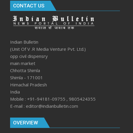
CONTACT US
Indian Bulletin
(Unit Of V .R Media Venture Pvt. Ltd.)
opp civil dispensry
main market
Chhotta Shimla
Shimla - 171001
Himachal Pradesh
India
Mobile : +91-94181-09755 , 9805424355
E-mail : editor@indianbulletin.com
OVERVIEW