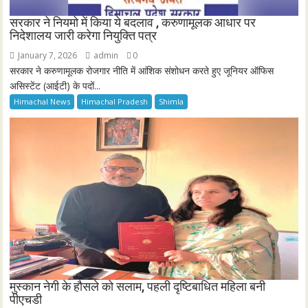
सरकार ने नियमो में किया ये बदलाव , करुणामूलक आधार पर
निदेशालय जारी करेगा नियुक्ति पत्र
January 7, 2026
admin
0
सरकार ने करुणामूलक रोजगार नीति में आंशिक संशोधन करते हुए जूनियर ऑफिस
असिस्टेंट (आईटी) के पदों...
Himachal News
Himachal Pradesh
Shimla
मुस्कान नेगी के हौसले को सलाम, पहली दृष्टिबाधित महिला बनी
पीएचडी