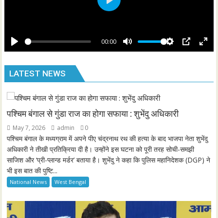
s
P
c
l
r
a
00:00
e
y
P
M
S
P
E
e
l
u
e
I
n
n
LATEST NEWS
a
t
t
P
t
y
e
t
e
i
r
n
f
पश्चिम बंगाल से गुंडा राज का होगा सफाया : शुभेंदु अधिकारी
g
u
May 7, 2026
admin
0
s
l
पश्चिम बंगाल के मध्यग्राम में अपने पीए चंद्रनाथ रथ की हत्या के बाद भाजपा नेता शुभेंदु
l
अधिकारी ने तीखी प्रतिक्रिया दी है। उन्होंने इस घटना को पूरी तरह सोची-समझी
साजिश और ‘प्री-प्लान्ड मर्डर’ बताया है। शुभेंदु ने कहा कि पुलिस महानिदेशक (DGP) ने
s
भी इस बात की पुष्टि...
c
National News
West Bengal
r
e
e