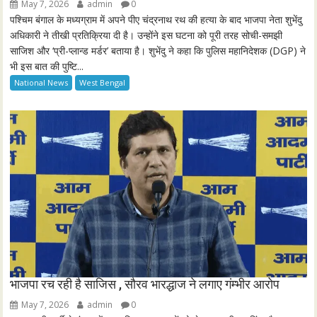
May 7, 2026
admin
0
s
l
पश्चिम बंगाल के मध्यग्राम में अपने पीए चंद्रनाथ रथ की हत्या के बाद भाजपा नेता शुभेंदु
l
अधिकारी ने तीखी प्रतिक्रिया दी है। उन्होंने इस घटना को पूरी तरह सोची-समझी
साजिश और ‘प्री-प्लान्ड मर्डर’ बताया है। शुभेंदु ने कहा कि पुलिस महानिदेशक (DGP) ने
s
भी इस बात की पुष्टि...
c
National News
West Bengal
r
e
e
n
भाजपा रच रही है साजिस , सौरव भारद्धाज ने लगाए गंम्भीर आरोप
May 7, 2026
admin
0