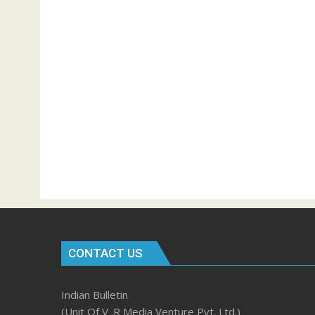
CONTACT US
Indian Bulletin
(Unit Of V .R Media Venture Pvt. Ltd.)