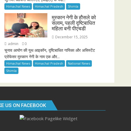
Himachal News
Himachal Pradesh
Shimla
मुस्कान नेगी के हौसले को
सलाम, पहली दृष्टिबाधित
महिला बनी पीएचडी
December 15, 2025
admin
0
चुनाव आयोग की यूथ आइकॉन, दृष्टिबाधित गायिका और असिस्टेंट
प्रोफेसर मुस्कान नेगी के नाम एक और...
Himachal News
Himachal Pradesh
National News
Shimla
KE US ON FACEBOOK