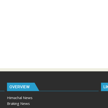
OVERVIEW
LI
Himachal News
Braking News