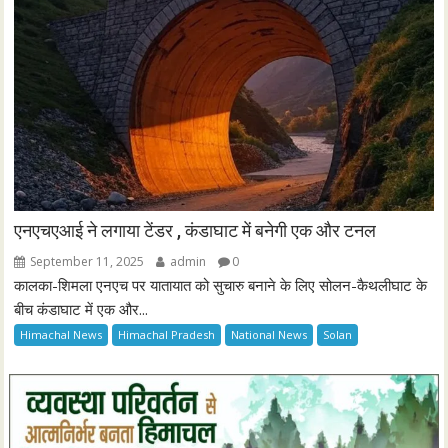
एनएचएआई ने लगाया टेंडर , कंडाघाट में बनेगी एक और टनल
September 11, 2025
admin
0
कालका-शिमला एनएच पर यातायात को सुचारु बनाने के लिए सोलन-कैथलीघाट के
बीच कंडाघाट में एक और...
Himachal News
Himachal Pradesh
National News
Solan