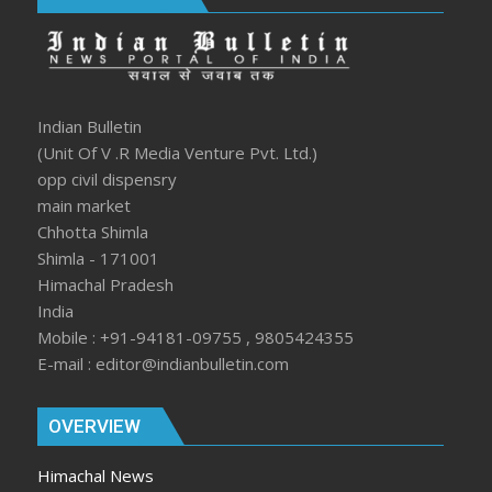
Indian Bulletin
(Unit Of V .R Media Venture Pvt. Ltd.)
opp civil dispensry
main market
Chhotta Shimla
Shimla - 171001
Himachal Pradesh
India
Mobile : +91-94181-09755 , 9805424355
E-mail : editor@indianbulletin.com
OVERVIEW
Himachal News