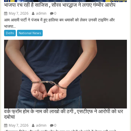
भाजपा रच रही है साजिस , सौरव भारद्धाज ने लगाए गंम्भीर आरोप
May 7, 2026
admin
0
आम आदमी पार्टी ने पंजाब में हुए हालिया बम धमाकों को लेकर उनकी टाइमिंग और
भाजपा...
Delhi
National News
वर्क फ्रॉम होम के नाम की लाखो की ठगी , एसटीएफ ने आरोपी को धर
दबोचा
May 7, 2026
admin
0