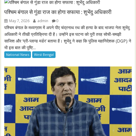
i
r
n
f
पश्चिम बंगाल से गुंडा राज का होगा सफाया : शुभेंदु अधिकारी
g
u
May 7, 2026
admin
0
s
l
पश्चिम बंगाल के मध्यग्राम में अपने पीए चंद्रनाथ रथ की हत्या के बाद भाजपा नेता शुभेंदु
l
अधिकारी ने तीखी प्रतिक्रिया दी है। उन्होंने इस घटना को पूरी तरह सोची-समझी
साजिश और ‘प्री-प्लान्ड मर्डर’ बताया है। शुभेंदु ने कहा कि पुलिस महानिदेशक (DGP) ने
s
भी इस बात की पुष्टि...
c
National News
West Bengal
r
e
e
n