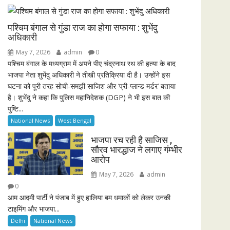
i
r
n
f
पश्चिम बंगाल से गुंडा राज का होगा सफाया : शुभेंदु
g
u
अधिकारी
s
l
May 7, 2026
admin
0
l
पश्चिम बंगाल के मध्यग्राम में अपने पीए चंद्रनाथ रथ की हत्या के बाद
भाजपा नेता शुभेंदु अधिकारी ने तीखी प्रतिक्रिया दी है। उन्होंने इस
s
घटना को पूरी तरह सोची-समझी साजिश और ‘प्री-प्लान्ड मर्डर’ बताया
c
है। शुभेंदु ने कहा कि पुलिस महानिदेशक (DGP) ने भी इस बात की
r
पुष्टि...
e
National News
West Bengal
e
n
भाजपा रच रही है साजिस ,
सौरव भारद्धाज ने लगाए गंम्भीर
आरोप
May 7, 2026
admin
0
आम आदमी पार्टी ने पंजाब में हुए हालिया बम धमाकों को लेकर उनकी
टाइमिंग और भाजपा...
Delhi
National News