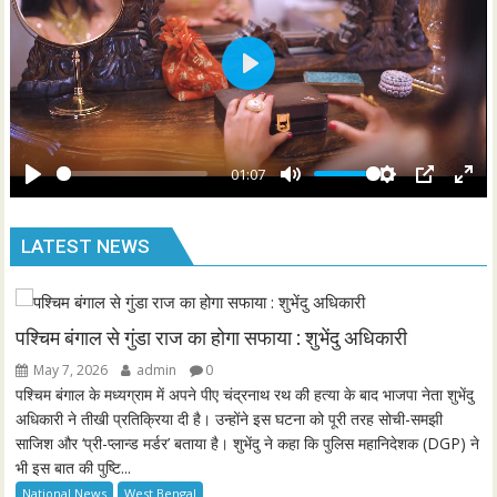
s
l
l
s
P
c
l
r
a
e
y
01:07
e
P
M
S
P
E
n
l
u
e
I
n
LATEST NEWS
a
t
t
P
t
y
e
t
e
i
r
n
f
पश्चिम बंगाल से गुंडा राज का होगा सफाया : शुभेंदु अधिकारी
g
u
May 7, 2026
admin
0
s
l
पश्चिम बंगाल के मध्यग्राम में अपने पीए चंद्रनाथ रथ की हत्या के बाद भाजपा नेता शुभेंदु
l
अधिकारी ने तीखी प्रतिक्रिया दी है। उन्होंने इस घटना को पूरी तरह सोची-समझी
साजिश और ‘प्री-प्लान्ड मर्डर’ बताया है। शुभेंदु ने कहा कि पुलिस महानिदेशक (DGP) ने
s
भी इस बात की पुष्टि...
c
National News
West Bengal