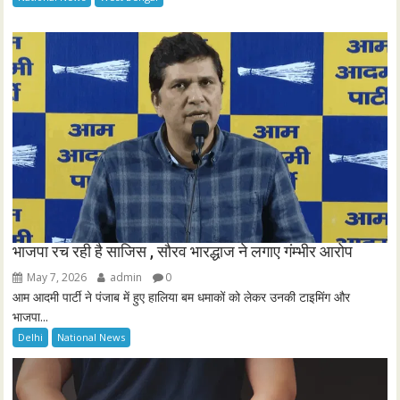
r
e
e
n
भाजपा रच रही है साजिस , सौरव भारद्धाज ने लगाए गंम्भीर आरोप
May 7, 2026
admin
0
आम आदमी पार्टी ने पंजाब में हुए हालिया बम धमाकों को लेकर उनकी टाइमिंग और
भाजपा...
Delhi
National News