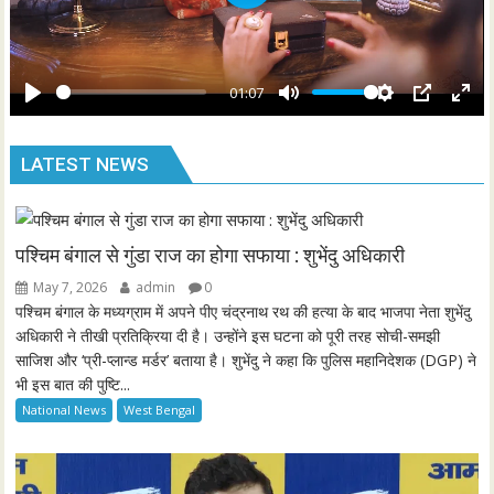
P
c
l
r
a
e
y
01:07
e
P
M
S
P
E
n
l
u
e
I
n
LATEST NEWS
a
t
t
P
t
y
e
t
e
i
r
n
f
पश्चिम बंगाल से गुंडा राज का होगा सफाया : शुभेंदु अधिकारी
g
u
May 7, 2026
admin
0
s
l
पश्चिम बंगाल के मध्यग्राम में अपने पीए चंद्रनाथ रथ की हत्या के बाद भाजपा नेता शुभेंदु
l
अधिकारी ने तीखी प्रतिक्रिया दी है। उन्होंने इस घटना को पूरी तरह सोची-समझी
साजिश और ‘प्री-प्लान्ड मर्डर’ बताया है। शुभेंदु ने कहा कि पुलिस महानिदेशक (DGP) ने
s
भी इस बात की पुष्टि...
c
National News
West Bengal
r
e
e