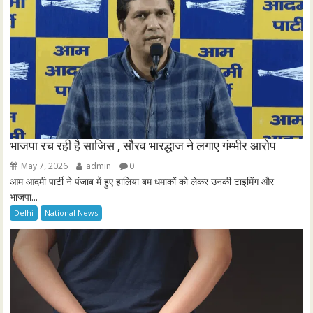
n
भाजपा रच रही है साजिस , सौरव भारद्धाज ने लगाए गंम्भीर आरोप
May 7, 2026
admin
0
आम आदमी पार्टी ने पंजाब में हुए हालिया बम धमाकों को लेकर उनकी टाइमिंग और
भाजपा...
Delhi
National News