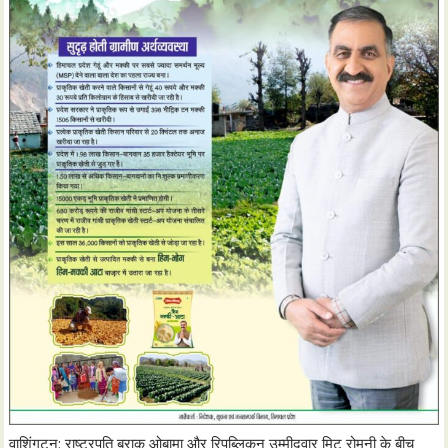
वाशिंगटन: राष्ट्रपति बराक ओबामा और रिपब्लिकन उम्मीदवार मिट रोमनी के बीच