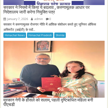
सरकार ने नियमो में किया ये बदलाव , करुणामूलक आधार पर
निदेशालय जारी करेगा नियुक्ति पत्र
January 7, 2026
admin
0
सरकार ने करुणामूलक रोजगार नीति में आंशिक संशोधन करते हुए जूनियर ऑफिस
असिस्टेंट (आईटी) के पदों...
Himachal News
Himachal Pradesh
Shimla
मुस्कान नेगी के हौसले को सलाम, पहली दृष्टिबाधित महिला बनी
पीएचडी