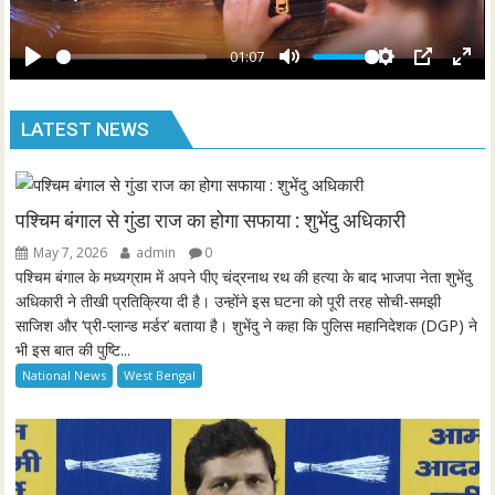
r
a
e
y
01:07
e
P
M
S
P
E
n
l
u
e
I
n
LATEST NEWS
a
t
t
P
t
y
e
t
e
i
r
n
f
पश्चिम बंगाल से गुंडा राज का होगा सफाया : शुभेंदु अधिकारी
g
u
May 7, 2026
admin
0
s
l
पश्चिम बंगाल के मध्यग्राम में अपने पीए चंद्रनाथ रथ की हत्या के बाद भाजपा नेता शुभेंदु
l
अधिकारी ने तीखी प्रतिक्रिया दी है। उन्होंने इस घटना को पूरी तरह सोची-समझी
साजिश और ‘प्री-प्लान्ड मर्डर’ बताया है। शुभेंदु ने कहा कि पुलिस महानिदेशक (DGP) ने
s
भी इस बात की पुष्टि...
c
National News
West Bengal
r
e
e
n