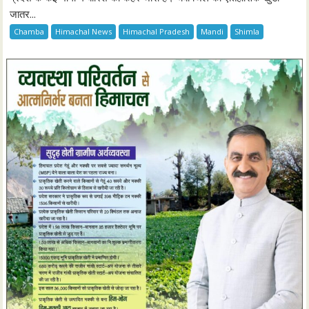
जातर...
Chamba
Himachal News
Himachal Pradesh
Mandi
Shimla