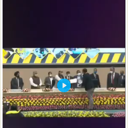
P
l
a
y