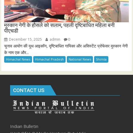
मुस्कान नेगी के हौसले को सलाम, पहली दृष्टिबाधित महिला बनी
पीएचडी
December 15, 2025
admin
0
चुनाव आयोग की यूथ आइकॉन, दृष्टिबाधित गायिका और असिस्टेंट प्रोफेसर मुस्कान नेगी
के नाम एक और...
Himachal News
Himachal Pradesh
National News
Shimla
CONTACT US
Indian Bulletin