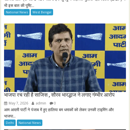
भी इस बात की पुष्टि...
c
National News
West Bengal
r
e
e
n
भाजपा रच रही है साजिस , सौरव भारद्धाज ने लगाए गंम्भीर आरोप
May 7, 2026
admin
0
आम आदमी पार्टी ने पंजाब में हुए हालिया बम धमाकों को लेकर उनकी टाइमिंग और
भाजपा...
Delhi
National News