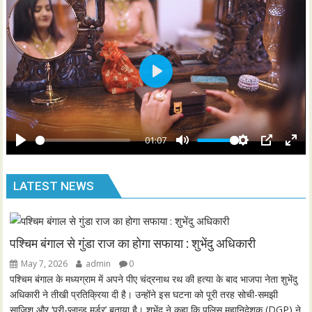
n
f
g
u
s
l
l
s
P
c
l
r
a
e
y
01:07
e
P
M
S
P
E
n
l
u
e
I
n
LATEST NEWS
a
t
t
P
t
y
e
t
e
i
r
n
f
पश्चिम बंगाल से गुंडा राज का होगा सफाया : शुभेंदु अधिकारी
g
u
May 7, 2026
admin
0
s
l
पश्चिम बंगाल के मध्यग्राम में अपने पीए चंद्रनाथ रथ की हत्या के बाद भाजपा नेता शुभेंदु
l
अधिकारी ने तीखी प्रतिक्रिया दी है। उन्होंने इस घटना को पूरी तरह सोची-समझी
साजिश और ‘प्री-प्लान्ड मर्डर’ बताया है। शुभेंदु ने कहा कि पुलिस महानिदेशक (DGP) ने
s