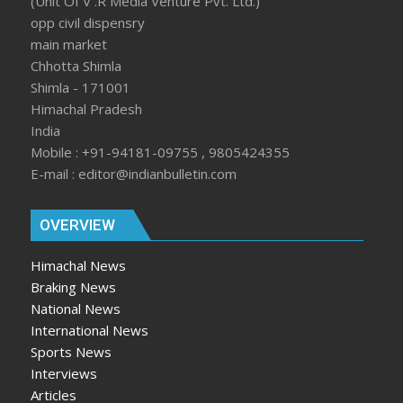
(Unit Of V .R Media Venture Pvt. Ltd.)
opp civil dispensry
main market
Chhotta Shimla
Shimla - 171001
Himachal Pradesh
India
Mobile : +91-94181-09755 , 9805424355
E-mail : editor@indianbulletin.com
OVERVIEW
Himachal News
Braking News
National News
International News
Sports News
Interviews
Articles