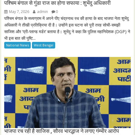
n
f
पश्चिम बंगाल से गुंडा राज का होगा सफाया : शुभेंदु अधिकारी
g
u
May 7, 2026
admin
0
s
l
पश्चिम बंगाल के मध्यग्राम में अपने पीए चंद्रनाथ रथ की हत्या के बाद भाजपा नेता शुभेंदु
l
अधिकारी ने तीखी प्रतिक्रिया दी है। उन्होंने इस घटना को पूरी तरह सोची-समझी
साजिश और ‘प्री-प्लान्ड मर्डर’ बताया है। शुभेंदु ने कहा कि पुलिस महानिदेशक (DGP) ने
s
भी इस बात की पुष्टि...
c
National News
West Bengal
r
e
e
n
भाजपा रच रही है साजिस , सौरव भारद्धाज ने लगाए गंम्भीर आरोप