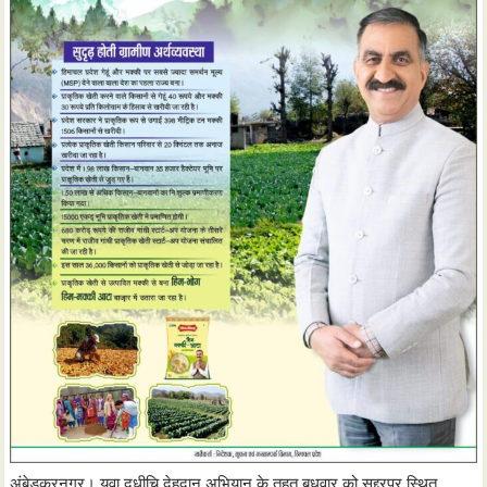
अंबेडकरनगर। युवा दधीचि देहदान अभियान के तहत बुधवार को सद्दरपुर स्थित