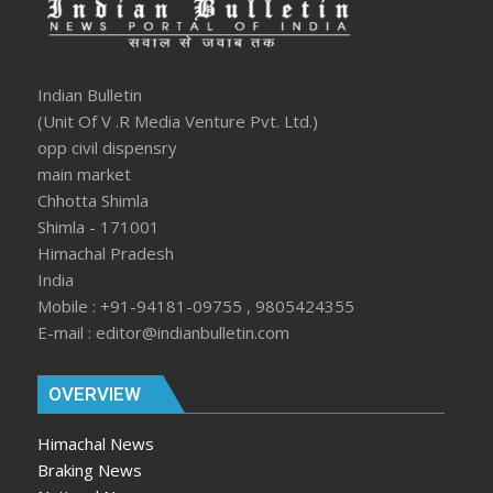
Indian Bulletin
(Unit Of V .R Media Venture Pvt. Ltd.)
opp civil dispensry
main market
Chhotta Shimla
Shimla - 171001
Himachal Pradesh
India
Mobile : +91-94181-09755 , 9805424355
E-mail : editor@indianbulletin.com
OVERVIEW
Himachal News
Braking News