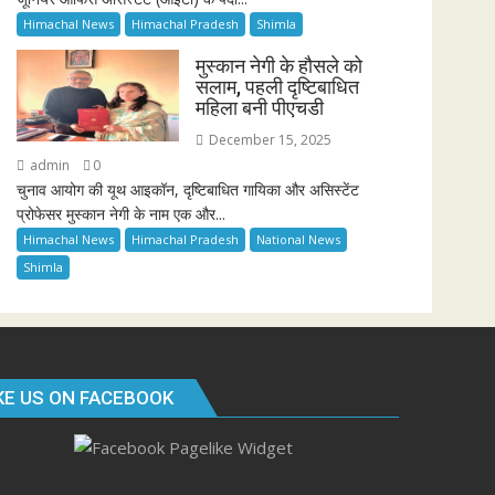
Himachal News
Himachal Pradesh
Shimla
मुस्कान नेगी के हौसले को
सलाम, पहली दृष्टिबाधित
महिला बनी पीएचडी
December 15, 2025
admin
0
चुनाव आयोग की यूथ आइकॉन, दृष्टिबाधित गायिका और असिस्टेंट
प्रोफेसर मुस्कान नेगी के नाम एक और...
Himachal News
Himachal Pradesh
National News
Shimla
KE US ON FACEBOOK