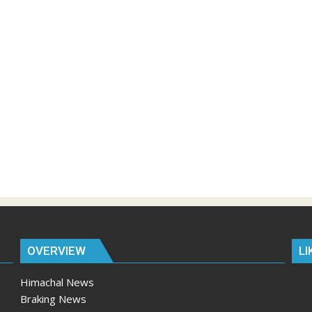
OVERVIEW
LI
Himachal News
Braking News