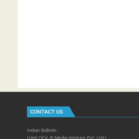
CONTACT US
Indian Bulletin
(Unit Of V .R Media Venture Pvt. Ltd.)